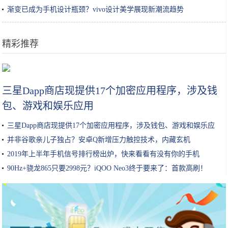
渐变已成为手机设计瓶颈？vivo设计美学展现新潮流趋势
精彩推荐
深扒｜美容院真的能把你的皮肤呵护好？
三星Dapp商店现提供17个加密应用程序，涉及钱
包、游戏和娱乐应用
三星Dapp商店现提供17个加密应用程序，涉及钱包、游戏和娱乐应
用
并非谷歌亲儿子独占？安卓Q新增压力触控技术，内藏玄机
2019年上半年手机信号排行榜出炉，快来看看有没有你的手机
90Hz+骁龙865只要2998元？iQOO Neo3终于要来了：首款高刷！