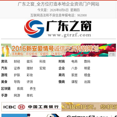
广东之窗_全方位打造本地企业资讯门户网站
今天是：2026年8月6日 星期四
互联网违法和不良信息举报电话：962000
广告
资讯
财经
娱乐
科技
时尚
电商
数码
汽车
证券
理财
宏观
企业
八卦
明星
游戏
护肤
彩妆
商讯
家居
楼盘
美食
导购
评测
微商
课程
出国
区块链
疾病
养生
手游
网游
单机