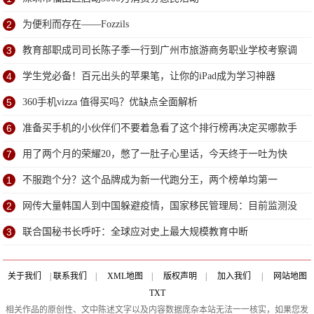
2
为便利而存在——Fozzils
3
教育部职成司司长陈子季一行到广州市旅游商务职业学校考察调
研
4
学生党必备！百元出头的苹果笔，让你的iPad成为学习神器
5
360手机vizza 值得买吗？优缺点全面解析
6
准备买手机的小伙伴们不要着急看了这个排行榜再决定买哪款手
机吧
7
用了两个月的荣耀20，憋了一肚子心里话，今天终于一吐为快
1
不服跑个分？这个品牌成为新一代跑分王，两个榜单均第一
2
网传大量韩国人到中国躲避疫情，国家移民管理局：目前监测没
发现这种情况
3
联合国秘书长呼吁：全球应对史上最大规模教育中断
关于我们
|
联系我们
|
XML地图
|
版权声明
|
加入我们
|
网站地图
TXT
相关作品的原创性、文中陈述文字以及内容数据庞杂本站无法一一核实，如果您发