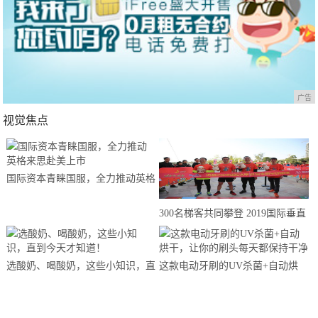
广告
视觉焦点
国际资本青睐国服，全力推动英格
来思赴美上市
300名梯客共同攀登 2019国际垂直
马拉松超级精英赛顺德海骏达中心
站欢乐开跑
选酸奶、喝酸奶，这些小知识，直
这款电动牙刷的UV杀菌+自动烘
到今天才知道！
干，让你的刷头每天都保持干净