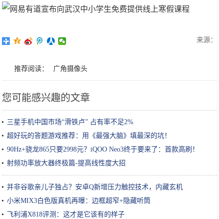
来源：
推荐阅读：
广角摄像头
您可能感兴趣的文章
三星手机中国市场“滑铁卢” 占有率不足2%
超好玩的答题游戏推荐：用《最强大脑》填最深的坑！
90Hz+骁龙865只要2998元？iQOO Neo3终于要来了：首款高刷！
射频功率放大器终极篇-提高线性度大招
并非谷歌亲儿子独占？安卓Q新增压力触控技术，内藏玄机
小米MIX3白色版真机再曝：边框超窄+隐藏听筒
飞利浦X818评测：这才是它该有的样子