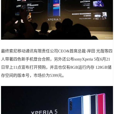
最终索尼移动通讯有限责任公司CEO&首席总裁·岸田 光哉等四
人带著四色新手机登台合照，另外还公布sonyXperia 5在6月21
日早上11点宣布打开预购，并且也仅有8GB运行内存 128GB储
存空间的版本号，市场价为5399元。