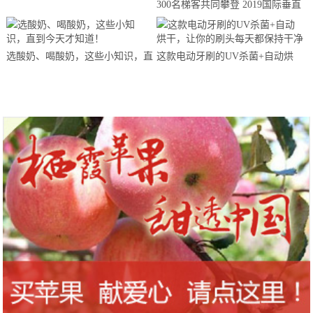
300名梯客共同攀登 2019国际垂直
马拉松超级精英赛顺德海骏达中心
站欢乐开跑
选酸奶、喝酸奶，这些小知识，直
这款电动牙刷的UV杀菌+自动烘
到今天才知道！
干，让你的刷头每天都保持干净