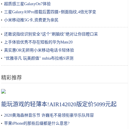
超质感三星GalaxyOn7体验
三星GalaxyA9Pro搭载后置四摄+侧面指纹,4倍光学变
小米移动推5G卡,资费更为亲民
还敢说指纹识别安全?这个“刷脑纹”绝对让你目瞪口呆
上手体验优秀不存在短板的华为Mate20
真实惠OR无卵用小米移动电话卡轻体验
“优雅非凡 玩美颜值” nubia布拉格S评测
精彩推荐
续航不再是短板，20万上下合资品牌电动车导购
能玩游戏的轻薄本!AIR142020版定价5099元起
2020黄海森林音乐节 许巍毛不易领衔豪华乐队阵容
苹果iPhone的那些后缀都是什么意思?