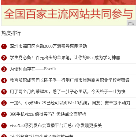
广告
热度排行
1
深圳市福田区启动3000万消费券惠民活动
2
学生党必备！百元出头的苹果笔，让你的iPad成为学习神器
3
为便利而存在——Fozzils
4
教育部职成司司长陈子季一行到广州市旅游商务职业学校考察调
研
5
用了两个月的荣耀20，憋了一肚子心里话，今天终于一吐为快
6
一加6、小米Mix 2S已经可以刷Win10系统，网友：安卓提不动刀
了？
7
360手机vizza 值得买吗？优缺点全面解析
1
vivoX30系列发布会直播平台汇总带你发现更多美
2
“七彩教育”让每个孩子都绽放光芒