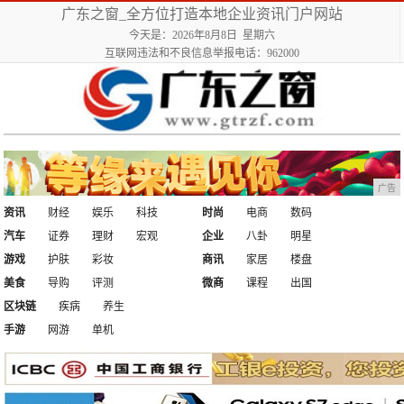
广东之窗_全方位打造本地企业资讯门户网站
今天是：2026年8月8日 星期六
互联网违法和不良信息举报电话：962000
广告
资讯
财经
娱乐
科技
时尚
电商
数码
汽车
证券
理财
宏观
企业
八卦
明星
游戏
护肤
彩妆
商讯
家居
楼盘
美食
导购
评测
微商
课程
出国
区块链
疾病
养生
手游
网游
单机