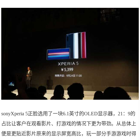
sonyXperia 5正脸选用了一块6.1英寸的OLED显示器，21：9的
占比让客户在观看影片、打游戏的情况下更为带劲。从总体上
便是更贴近影片原来的显示屏宽高比，玩一部分手游游戏时得