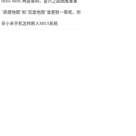
今天终于一吐为快
Hello Moto 再度奏响，复兴之路困难重重
"高德地图"和"百度地图"谁更胜一筹呢，你
手机里最经常用的是谁？
非小米手机怎样刷入MIUI系统