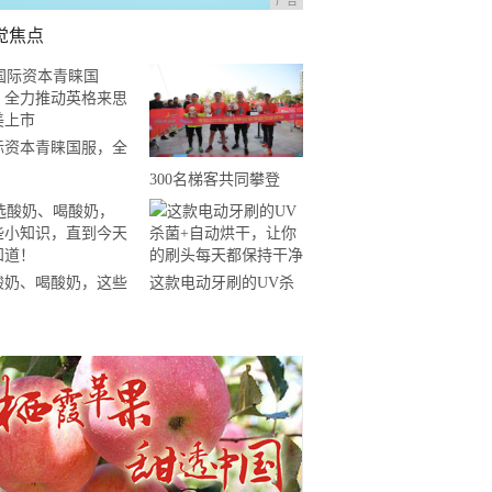
广告
觉焦点
际资本青睐国服，全
推动英格来思赴美上
300名梯客共同攀登
2019国际垂直马拉松超
级精英赛顺德海骏达中
心站欢乐开跑
酸奶、喝酸奶，这些
这款电动牙刷的UV杀
知识，直到今天才知
菌+自动烘干，让你的
！
刷头每天都保持干净