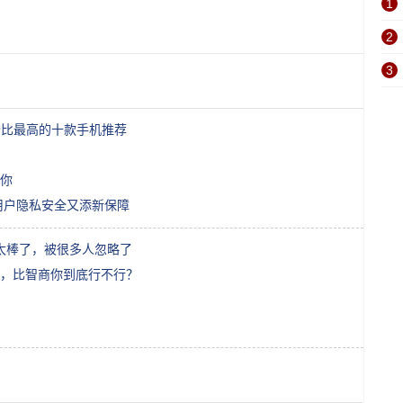
1
2
3
价比最高的十款手机推荐
你
用户隐私安全又添新保障
太棒了，被很多人忽略了
，比智商你到底行不行？