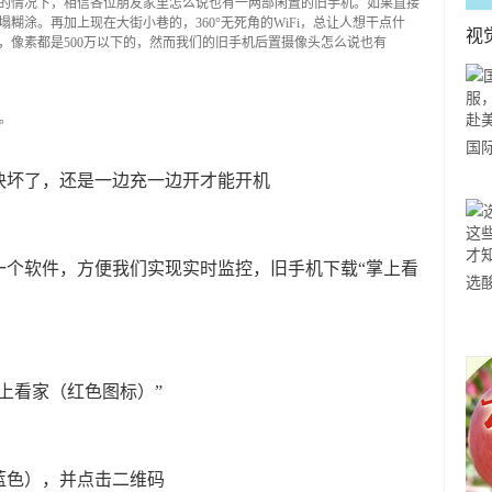
的情况下，相信各位朋友家里怎么说也有一两部闲置的旧手机。如果直接
糊涂。再加上现在大街小巷的，360°无死角的WiFi，总让人想干点什
视
头，像素都是500万以下的，然而我们的旧手机后置摄像头怎么说也有
。
国
力
快坏了，还是一边充一边开才能开机
市
一个软件，方便我们实现实时监控，旧手机下载“掌上看
选
小
道
上看家（红色图标）”
蓝色），并点击二维码