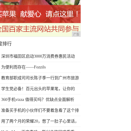
广告
度排行
深圳市福田区启动3000万消费券惠民活动
为便利而存在——Fozzils
教育部职成司司长陈子季一行到广州市旅游
商务职业学校考察调研
学生党必备！百元出头的苹果笔，让你的
iPad成为学习神器
360手机vizza 值得买吗？优缺点全面解析
准备买手机的小伙伴们不要着急看了这个排
行榜再决定买哪款手机吧
用了两个月的荣耀20，憋了一肚子心里话，