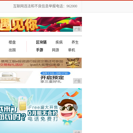
互联网违法和不良信息举报电话：962000
广告
楼盘
区块链
疾病
养生
出国
手游
网游
单机
广告