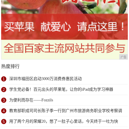
广告
热度排行
1
深圳市福田区启动3000万消费券惠民活动
2
学生党必备！百元出头的苹果笔，让你的iPad成为学习神器
3
为便利而存在——Fozzils
4
教育部职成司司长陈子季一行到广州市旅游商务职业学校考察调
研
5
用了两个月的荣耀20，憋了一肚子心里话，今天终于一吐为快