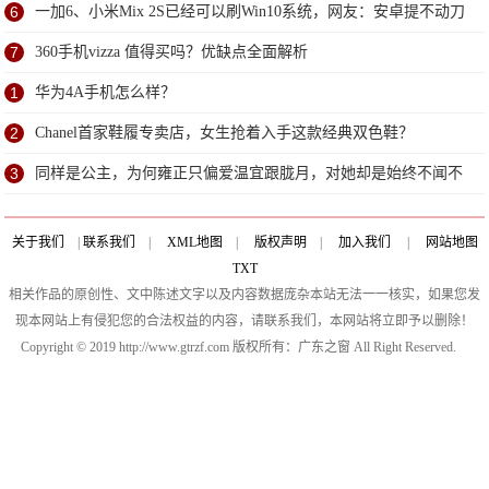
6
一加6、小米Mix 2S已经可以刷Win10系统，网友：安卓提不动刀
了？
7
360手机vizza 值得买吗？优缺点全面解析
1
华为4A手机怎么样？
2
Chanel首家鞋履专卖店，女生抢着入手这款经典双色鞋？
3
同样是公主，为何雍正只偏爱温宜跟胧月，对她却是始终不闻不
问？
关于我们
|
联系我们
|
XML地图
|
版权声明
|
加入我们
|
网站地图
TXT
相关作品的原创性、文中陈述文字以及内容数据庞杂本站无法一一核实，如果您发
现本网站上有侵犯您的合法权益的内容，请联系我们，本网站将立即予以删除！
Copyright © 2019 http://www.gtrzf.com 版权所有：广东之窗 All Right Reserved.