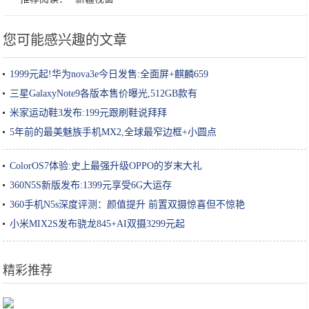
您可能感兴趣的文章
1999元起!华为nova3e今日发售:全面屏+麒麟659
三星GalaxyNote9各版本售价曝光,512GB款有
米家运动鞋3发布:199元跟刷鞋说拜拜
5年前的最美魅族手机MX2,全球最窄边框+小圆点
ColorOS7体验:史上最强升级OPPO的岁末大礼
360N5S新版发布:1399元享受6G大运存
360手机N5s深度评测：颜值提升 前置双摄惊喜但不惊艳
小米MIX2S发布骁龙845+AI双摄3299元起
精彩推荐
土家酱香饼：辣中有甜，甜中有香，香而酥脆