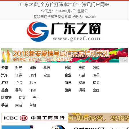
广东之窗_全方位打造本地企业资讯门户网站
今天是：2026年8月7日 星期五
互联网违法和不良信息举报电话：962000
广告
资讯
财经
娱乐
科技
时尚
电商
数码
汽车
证券
理财
宏观
企业
八卦
明星
游戏
护肤
彩妆
商讯
家居
楼盘
美食
导购
评测
微商
课程
出国
区块链
疾病
养生
手游
网游
单机