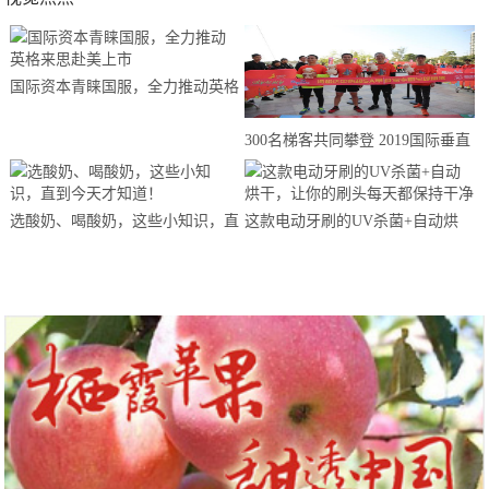
国际资本青睐国服，全力推动英格
来思赴美上市
300名梯客共同攀登 2019国际垂直
马拉松超级精英赛顺德海骏达中心
站欢乐开跑
选酸奶、喝酸奶，这些小知识，直
这款电动牙刷的UV杀菌+自动烘
到今天才知道！
干，让你的刷头每天都保持干净