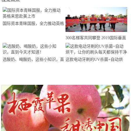
国际资本青睐国服，全力推动英格
来思赴美上市
300名梯客共同攀登 2019国际垂直
马拉松超级精英赛顺德海骏达中心
站欢乐开跑
选酸奶、喝酸奶，这些小知识，直
这款电动牙刷的UV杀菌+自动烘
到今天才知道！
干，让你的刷头每天都保持干净