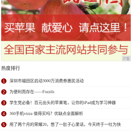
广告
热度排行
1
深圳市福田区启动3000万消费券惠民活动
2
为便利而存在——Fozzils
3
学生党必备！百元出头的苹果笔，让你的iPad成为学习神器
4
360手机vizza 值得买吗？优缺点全面解析
5
用了两个月的荣耀20，憋了一肚子心里话，今天终于一吐为快