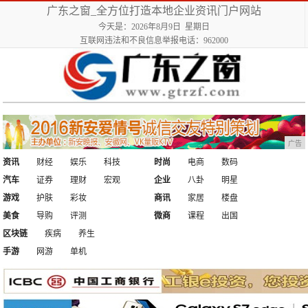
广东之窗_全方位打造本地企业资讯门户网站
今天是：2026年8月9日 星期日
互联网违法和不良信息举报电话：962000
广告
资讯
财经
娱乐
科技
时尚
电商
数码
汽车
证券
理财
宏观
企业
八卦
明星
游戏
护肤
彩妆
商讯
家居
楼盘
美食
导购
评测
微商
课程
出国
区块链
疾病
养生
手游
网游
单机