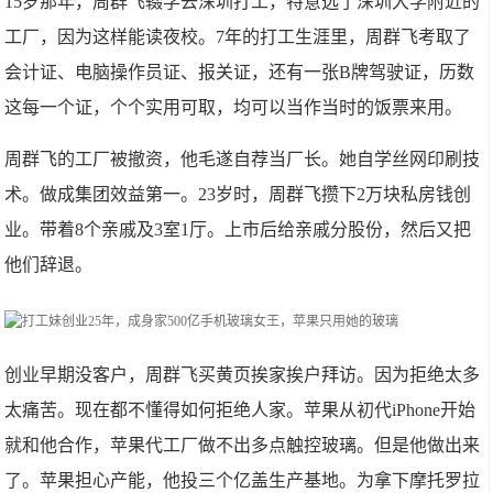
15岁那年，周群飞辍学去深圳打工，特意选了深圳大学附近的
工厂，因为这样能读夜校。7年的打工生涯里，周群飞考取了
会计证、电脑操作员证、报关证，还有一张B牌驾驶证，历数
这每一个证，个个实用可取，均可以当作当时的饭票来用。
周群飞的工厂被撤资，他毛遂自荐当厂长。她自学丝网印刷技
术。做成集团效益第一。23岁时，周群飞攒下2万块私房钱创
业。带着8个亲戚及3室1厅。上市后给亲戚分股份，然后又把
他们辞退。
创业早期没客户，周群飞买黄页挨家挨户拜访。因为拒绝太多
太痛苦。现在都不懂得如何拒绝人家。苹果从初代iPhone开始
就和他合作，苹果代工厂做不出多点触控玻璃。但是他做出来
了。苹果担心产能，他投三个亿盖生产基地。为拿下摩托罗拉