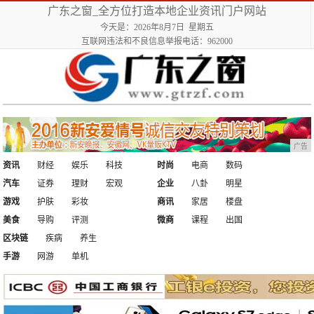
广东之窗_全方位打造本地企业资讯门户网站
今天是：2026年8月7日 星期五
互联网违法和不良信息举报电话：962000
广告
资讯
财经
娱乐
科技
时尚
电商
数码
汽车
证券
理财
宏观
企业
八卦
明星
游戏
护肤
彩妆
商讯
家居
楼盘
美食
导购
评测
微商
课程
出国
区块链
疾病
养生
手游
网游
单机