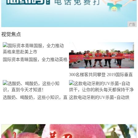
广告
视觉焦点
国际资本青睐国服，全力推动英格
来思赴美上市
300名梯客共同攀登 2019国际垂直
马拉松超级精英赛顺德海骏达中心
站欢乐开跑
选酸奶、喝酸奶，这些小知识，直
这款电动牙刷的UV杀菌+自动烘
到今天才知道！
干，让你的刷头每天都保持干净