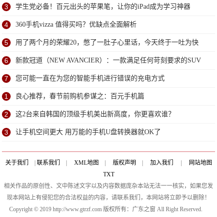
3
学生党必备！百元出头的苹果笔，让你的iPad成为学习神器
4
360手机vizza 值得买吗？优缺点全面解析
5
用了两个月的荣耀20，憋了一肚子心里话，今天终于一吐为快
6
新款冠道（NEW AVANCIER）：一款满足任何苛刻要求的SUV
7
您可能一直在为您的智能手机进行错误的充电方式
1
良心推荐，春节前购机参谋之：百元手机篇
2
这2台来自韩国的顶级手机美出新高度，你更喜欢谁？
3
让手机空间更大 用万能的手机U盘转换器就OK了
关于我们
|
联系我们
|
XML地图
|
版权声明
|
加入我们
|
网站地图
TXT
相关作品的原创性、文中陈述文字以及内容数据庞杂本站无法一一核实，如果您发
现本网站上有侵犯您的合法权益的内容，请联系我们，本网站将立即予以删除！
Copyright © 2019 http://www.gtrzf.com 版权所有：广东之窗 All Right Reserved.