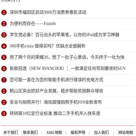
1
深圳市福田区启动3000万消费券惠民活动
2
为便利而存在——Fozzils
3
学生党必备！百元出头的苹果笔，让你的iPad成为学习神器
4
360手机vizza 值得买吗？优缺点全面解析
5
用了两个月的荣耀20，憋了一肚子心里话，今天终于一吐为快
6
新款冠道（NEW AVANCIER）：一款满足任何苛刻要求的SUV
7
您可能一直在为您的智能手机进行错误的充电方式
1
鹤山区突出抓好产业发展，稳步帮助贫困群众增收
2
安全与拍照并行！海信超强拍照手机H10全新发布
3
转转砸10亿定行业标准 推动二手手机并入快车道
关于我们
|
联系我们
|
XML地图
|
版权声明
|
加入我们
|
网站地图