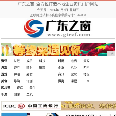
广东之窗_全方位打造本地企业资讯门户网站
今天是：2026年8月7日 星期五
互联网违法和不良信息举报电话：962000
广告
资讯
财经
娱乐
科技
时尚
电商
数码
汽车
证券
理财
宏观
企业
八卦
明星
游戏
护肤
彩妆
商讯
家居
楼盘
美食
导购
评测
微商
课程
出国
区块链
疾病
养生
手游
网游
单机