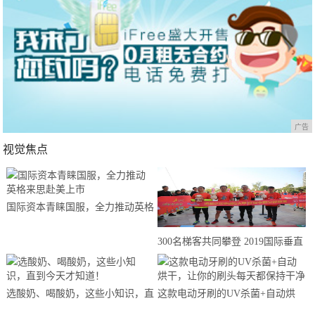
广告
视觉焦点
国际资本青睐国服，全力推动英格
来思赴美上市
300名梯客共同攀登 2019国际垂直
马拉松超级精英赛顺德海骏达中心
站欢乐开跑
选酸奶、喝酸奶，这些小知识，直
这款电动牙刷的UV杀菌+自动烘
到今天才知道！
干，让你的刷头每天都保持干净