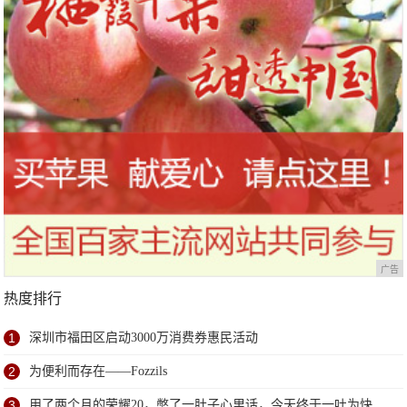
广告
热度排行
1
深圳市福田区启动3000万消费券惠民活动
2
为便利而存在——Fozzils
3
用了两个月的荣耀20，憋了一肚子心里话，今天终于一吐为快