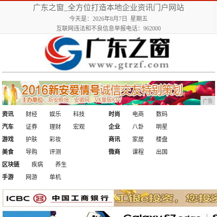
广东之窗_全方位打造本地企业资讯门户网站
今天是：2026年8月7日 星期五
互联网违法和不良信息举报电话：962000
广告
资讯
财经
娱乐
科技
时尚
电商
数码
汽车
证券
理财
宏观
企业
八卦
明星
游戏
护肤
彩妆
商讯
家居
楼盘
美食
导购
评测
微商
课程
出国
区块链
疾病
养生
手游
网游
单机