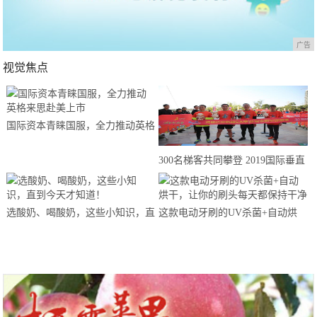
广告
视觉焦点
国际资本青睐国服，全力推动英格
来思赴美上市
300名梯客共同攀登 2019国际垂直
马拉松超级精英赛顺德海骏达中心
站欢乐开跑
选酸奶、喝酸奶，这些小知识，直
这款电动牙刷的UV杀菌+自动烘
到今天才知道！
干，让你的刷头每天都保持干净