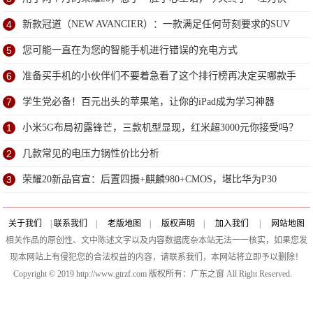
4
新款冠道（NEW AVANCIER）：一款满足任何苛刻要求的SUV
5
您可能一直在为您的智能手机进行错误的充电方式
6
准备买手机的小伙伴们不要着急看了这个排行榜再决定买哪款手
机吧
7
学生党必备！百元出头的苹果笔，让你的iPad成为学习神器
1
小米5G布局初露锋芒，三款机型显现，红米超3000元你接受吗？
2
几款常见的电压力锅性价比分析
3
荣耀20新品官宣：后置四摄+麒麟980+CMOS，堪比华为P30
Pro！
关于我们
|
联系我们
|
老版地图
|
版权声明
|
加入我们
|
网站地图
相关作品的原创性、文中陈述文字以及内容数据庞杂本站无法一一核实，如果您发
现本网站上有侵犯您的合法权益的内容，请联系我们，本网站将立即予以删除！
Copyright © 2019 http://www.gtrzf.com 版权所有：广东之窗 All Right Reserved.