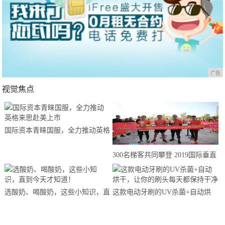
广告
视觉焦点
国际资本青睐国服，全力推动英格
来思赴美上市
300名梯客共同攀登 2019国际垂直
马拉松超级精英赛顺德海骏达中心
站欢乐开跑
选酸奶、喝酸奶，这些小知识，直
这款电动牙刷的UV杀菌+自动烘
到今天才知道！
干，让你的刷头每天都保持干净