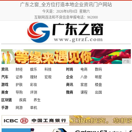
广东之窗_全方位打造本地企业资讯门户网站
今天是：2026年8月8日 星期六
互联网违法和不良信息举报电话：962000
广告
资讯
财经
娱乐
科技
时尚
电商
数码
汽车
证券
理财
宏观
企业
八卦
明星
游戏
护肤
彩妆
商讯
家居
楼盘
美食
导购
评测
微商
课程
出国
区块链
疾病
养生
手游
网游
单机