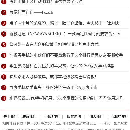
1
深圳市福田区启动3000万消费券惠民活动
2
为便利而存在——Fozzils
3
用了两个月的荣耀20，憋了一肚子心里话，今天终于一吐为快
4
新款冠道（NEW AVANCIER）：一款满足任何苛刻要求的SUV
5
您可能一直在为您的智能手机进行错误的充电方式
6
准备买手机的小伙伴们不要着急看了这个排行榜再决定买哪款手
机吧
7
学生党必备！百元出头的苹果笔，让你的iPad成为学习神器
1
春熙路潮人必备歌单，成都本地热歌榜巴适得板！
2
百度手机助手率先上线区块链生态平台App度宇宙
3
难怪都说OPPO手机好用，这6个隐藏的实用功能，看看你用过几
个？
关于我们
|
联系我们
|
老版地图
|
版权声明
|
加入我们
|
网站地图
相关作品的原创性、文中陈述文字以及内容数据庞杂本站无法一一核实，如果您发