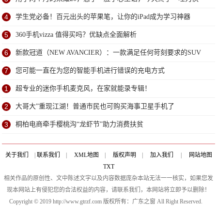
4
学生党必备！百元出头的苹果笔，让你的iPad成为学习神器
5
360手机vizza 值得买吗？优缺点全面解析
6
新款冠道（NEW AVANCIER）：一款满足任何苛刻要求的SUV
7
您可能一直在为您的智能手机进行错误的充电方式
1
超专业的迷你手机麦克风，在家就能录专辑！
2
大哥大”重现江湖！普通市民也可购买海事卫星手机了
3
桐柏电商牵手樱桃沟“龙虾节”助力消费扶贫
关于我们
|
联系我们
|
XML地图
|
版权声明
|
加入我们
|
网站地图
TXT
相关作品的原创性、文中陈述文字以及内容数据庞杂本站无法一一核实，如果您发
现本网站上有侵犯您的合法权益的内容，请联系我们，本网站将立即予以删除！
Copyright © 2019 http://www.gtrzf.com 版权所有：广东之窗 All Right Reserved.