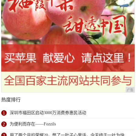
广告
热度排行
1
深圳市福田区启动3000万消费券惠民活动
2
为便利而存在——Fozzils
3
用了两个月的荣耀20，憋了一肚子心里话，今天终于一吐为快