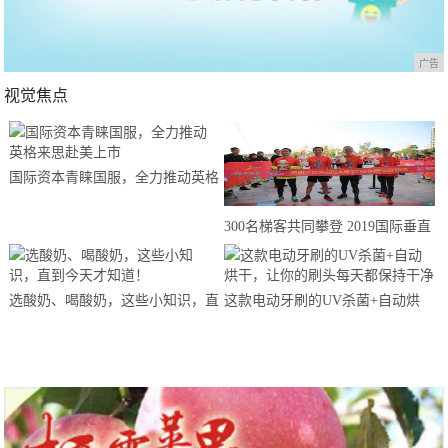
广告
视觉焦点
国际资本青睐国服，全力推动英格
来思赴美上市
300名梯客共同攀登 2019国际垂直
马拉松超级精英赛顺德海骏达中心
站欢乐开跑
选酸奶、喝酸奶，这些小知识，直
这款电动牙刷的UV杀菌+自动烘
到今天才知道！
干，让你的刷头每天都保持干净