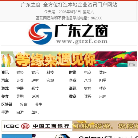
广东之窗_全方位打造本地企业资讯门户网站
今天是：2026年8月8日 星期六
互联网违法和不良信息举报电话：962000
广告
资讯
财经
娱乐
科技
时尚
电商
数码
汽车
证券
理财
宏观
企业
八卦
明星
游戏
护肤
彩妆
商讯
家居
楼盘
美食
导购
评测
微商
课程
出国
区块链
疾病
养生
手游
网游
单机