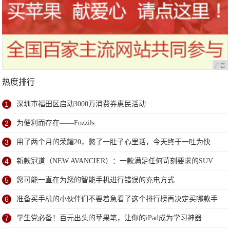
广告
热度排行
1
深圳市福田区启动3000万消费券惠民活动
2
为便利而存在——Fozzils
3
用了两个月的荣耀20，憋了一肚子心里话，今天终于一吐为快
4
新款冠道（NEW AVANCIER）：一款满足任何苛刻要求的SUV
5
您可能一直在为您的智能手机进行错误的充电方式
6
准备买手机的小伙伴们不要着急看了这个排行榜再决定买哪款手
机吧
7
学生党必备！百元出头的苹果笔，让你的iPad成为学习神器