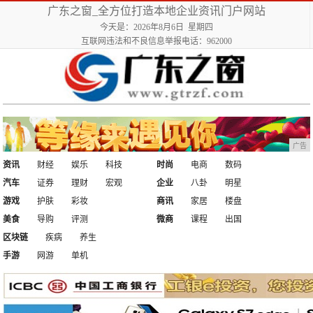
广东之窗_全方位打造本地企业资讯门户网站
今天是：2026年8月6日 星期四
互联网违法和不良信息举报电话：962000
广告
资讯
财经
娱乐
科技
时尚
电商
数码
汽车
证券
理财
宏观
企业
八卦
明星
游戏
护肤
彩妆
商讯
家居
楼盘
美食
导购
评测
微商
课程
出国
区块链
疾病
养生
手游
网游
单机