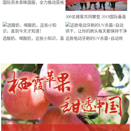
国际资本青睐国服，全力推动英格
来思赴美上市
300名梯客共同攀登 2019国际垂直
马拉松超级精英赛顺德海骏达中心
站欢乐开跑
选酸奶、喝酸奶，这些小知识，直
这款电动牙刷的UV杀菌+自动烘
到今天才知道！
干，让你的刷头每天都保持干净