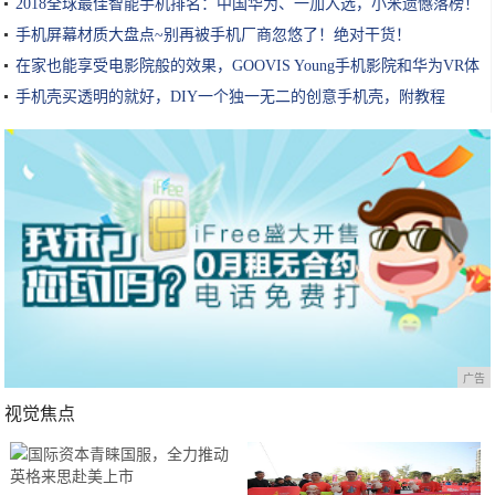
2018全球最佳智能手机排名：中国华为、一加入选，小米遗憾落榜！
手机屏幕材质大盘点~别再被手机厂商忽悠了！绝对干货！
在家也能享受电影院般的效果，GOOVIS Young手机影院和华为VR体
验
手机壳买透明的就好，DIY一个独一无二的创意手机壳，附教程
广告
视觉焦点