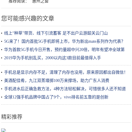
推荐阅读：
惠州之窗
您可能感兴趣的文章
线上“种草”带货、线下引流蓄客 足不出户云游韶关云门山
5G来了！国内首批5G手机即将上市，华为新出mate系列作为代表？
华为首款5G手机今日开售，预约量超中兴20倍，明年有望冲全球第
一
2019华为手机别乱买，2000以内这3款目前最值得入手
手机总是显示内存不足，清理了内存也没用，原来原因都出自微信！
美酒配佳肴，九江双蒸壕掷100万来撑场，助力广东人消费
手机进水后正确急救方法，4种方法轻松解决，可惜很多人还不知道
全球12强手机品牌中国占了9个，vivo排名前五靠的是创新
精彩推荐
从李佳琦谈美妆KOL未来