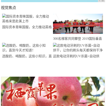
广告
视觉焦点
国际资本青睐国服，全力推动英格
来思赴美上市
300名梯客共同攀登 2019国际垂直
马拉松超级精英赛顺德海骏达中心
站欢乐开跑
选酸奶、喝酸奶，这些小知识，直
这款电动牙刷的UV杀菌+自动烘
到今天才知道！
干，让你的刷头每天都保持干净