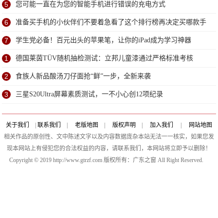
5
您可能一直在为您的智能手机进行错误的充电方式
6
准备买手机的小伙伴们不要着急看了这个排行榜再决定买哪款手
机吧
7
学生党必备！百元出头的苹果笔，让你的iPad成为学习神器
1
德国莱茵TÜV随机抽检测试：立邦儿童漆通过严格标准考核
2
食族人新品酸汤刀仔面抢“鲜”一步，全新来袭
3
三星S20Ultra屏幕素质测试，一不小心创12项纪录
关于我们
|
联系我们
|
老版地图
|
版权声明
|
加入我们
|
网站地图
相关作品的原创性、文中陈述文字以及内容数据庞杂本站无法一一核实，如果您发
现本网站上有侵犯您的合法权益的内容，请联系我们，本网站将立即予以删除！
Copyright © 2019 http://www.gtrzf.com 版权所有：广东之窗 All Right Reserved.