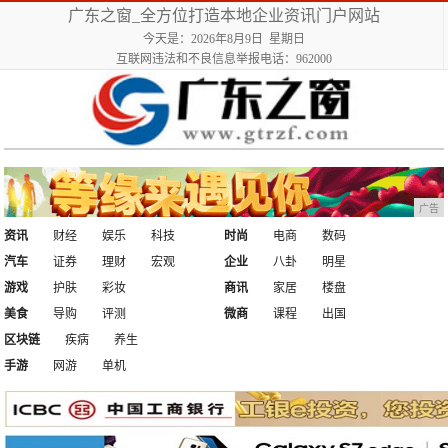
广东之窗_全方位打造本地企业资讯门户网站
今天是：2026年8月9日 星期日
互联网违法和不良信息举报电话：962000
广告
资讯
财经
娱乐
科技
时尚
电商
数码
汽车
证券
理财
宏观
企业
八卦
明星
游戏
护肤
彩妆
商讯
家居
楼盘
美食
导购
评测
微商
课程
出国
区块链
疾病
养生
手游
网游
单机