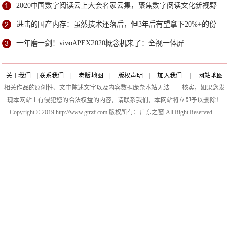
1
2020中国数字阅读云上大会名家云集，聚焦数字阅读文化新视野
2
进击的国产内存：虽然技术还落后，但3年后有望拿下20%+的份
额
3
一年磨一剑！vivoAPEX2020概念机来了：全视一体屏
关于我们
|
联系我们
|
老版地图
|
版权声明
|
加入我们
|
网站地图
相关作品的原创性、文中陈述文字以及内容数据庞杂本站无法一一核实，如果您发
现本网站上有侵犯您的合法权益的内容，请联系我们，本网站将立即予以删除！
Copyright © 2019 http://www.gtrzf.com 版权所有：广东之窗 All Right Reserved.