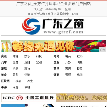
广东之窗_全方位打造本地企业资讯门户网站
今天是：2026年8月10日 星期一
互联网违法和不良信息举报电话：962000
广告
资讯
财经
娱乐
科技
时尚
电商
数码
汽车
证券
理财
宏观
企业
八卦
明星
游戏
护肤
彩妆
商讯
家居
楼盘
美食
导购
评测
微商
课程
出国
区块链
疾病
养生
手游
网游
单机