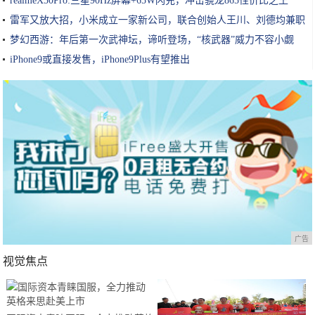
realmeX50Pro:三星90Hz屏幕+65W闪充，冲击骁龙865性价比之王
雷军又放大招，小米成立一家新公司，联合创始人王川、刘德均兼职
梦幻西游：年后第一次武神坛，谛听登场，“核武器”威力不容小觑
iPhone9或直接发售，iPhone9Plus有望推出
广告
视觉焦点