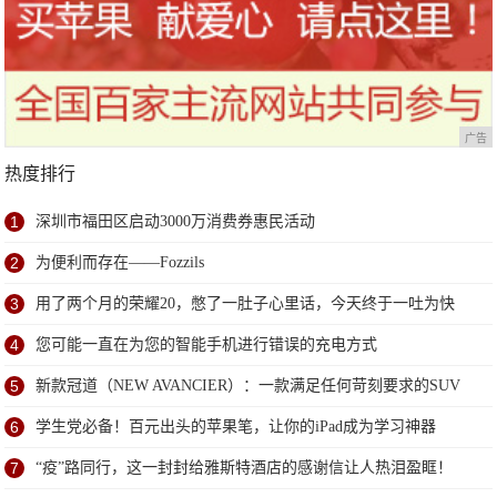
广告
热度排行
1
深圳市福田区启动3000万消费券惠民活动
2
为便利而存在——Fozzils
3
用了两个月的荣耀20，憋了一肚子心里话，今天终于一吐为快
4
您可能一直在为您的智能手机进行错误的充电方式
5
新款冠道（NEW AVANCIER）：一款满足任何苛刻要求的SUV
6
学生党必备！百元出头的苹果笔，让你的iPad成为学习神器
7
“疫”路同行，这一封封给雅斯特酒店的感谢信让人热泪盈眶！