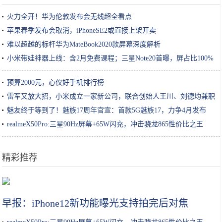
火力全开！华为伦敦发布会无线超全看点
苹果春季发布会取消，iPhoneSE2或直接上架开卖
难以超越的标杆华为MateBook2020款屏幕深度解析
小米带娃神器上线：含2月免费课程；三星Note20首曝，屏占比100%
预算2000元，心仪好手机排行榜
雷军又放大招，小米成立一家新公司，联合创始人王川、刘德均兼职
魅友终于等到了！魅族17周年官宣：首款5G魅族17，力争4月发布
realmeX50Pro:三星90Hz屏幕+65W闪充，冲击骁龙865性价比之王
精彩推荐
秋冬牛肉的超级好吃的4种神仙做法，好吃到连汤汁都不剩
早报：iPhone12新功能曝光支持拍完后对焦