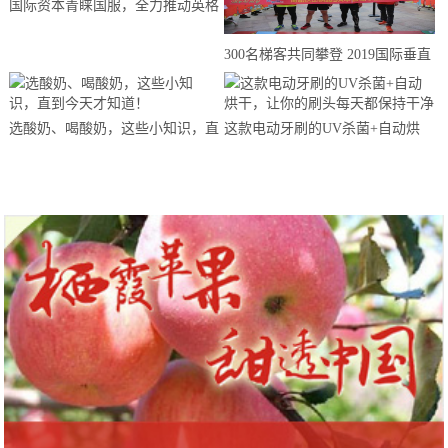
国际资本青睐国服，全力推动英格
来思赴美上市
300名梯客共同攀登 2019国际垂直
马拉松超级精英赛顺德海骏达中心
站欢乐开跑
选酸奶、喝酸奶，这些小知识，直
这款电动牙刷的UV杀菌+自动烘
到今天才知道！
干，让你的刷头每天都保持干净