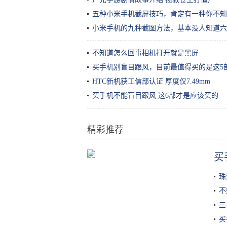
五种小米手机截屏技巧，肯定有一种你不知
小米手机的九种截图方法，基本没人知道六
不知道怎么回事相机打开就是黑屏
买手机别盲目跟风，目前最值得买的是这5
HTC新机获工信部认证 厚度仅7.49mm
买手机不能盲目跟风 这6部才是应该买的
精彩推荐
买
豆腐这样做太香了，一周吃4次不嫌
多，比吃肉还解馋，孩子超爱吃
珠
不
三
买