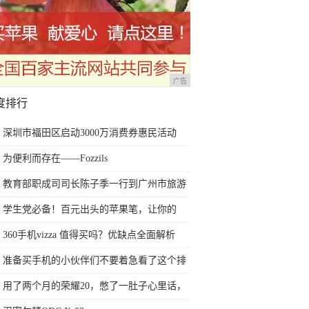
广告
度排行
深圳市福田区启动3000万消费券惠民活动
为便利而存在——Fozzils
教育部职成司司长陈子季一行到广州市旅游
商务职业学校考察调研
学生党必备！百元出头的苹果笔，让你的
iPad成为学习神器
360手机vizza 值得买吗？优缺点全面解析
准备买手机的小伙伴们不要着急看了这个排
行榜再决定买哪款手机吧
用了两个月的荣耀20，憋了一肚子心里话，