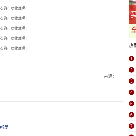
热
1
2
来源：
3
4
5
6
7
藏听筒