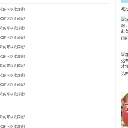
视
国
力
市
选
小
道