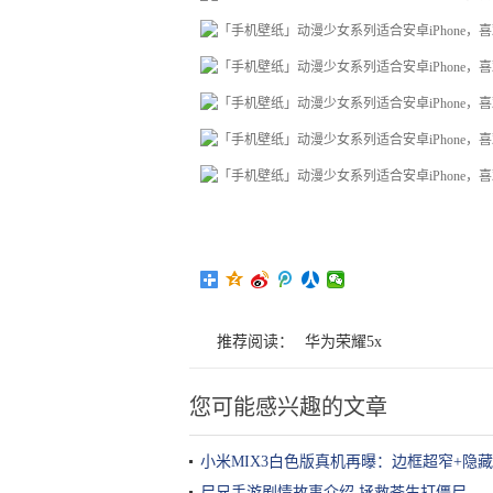
推荐阅读：
华为荣耀5x
您可能感兴趣的文章
小米MIX3白色版真机再曝：边框超窄+隐
尸兄手游剧情故事介绍 拯救苍生打僵尸