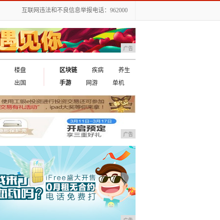
互联网违法和不良信息举报电话：962000
广告
楼盘
区块链
疾病
养生
出国
手游
网游
单机
广告