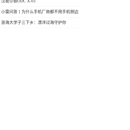
今天终于一吐为快
汉密尔顿ODC X-03
小雷问答丨为什么手机厂商都不用手机侧边
指纹搭配全面屏？
浙海大学子三下乡：漂洋过海守护你