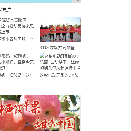
广告
觉焦点
际资本青睐国服，全
推动英格来思赴美上
300名梯客共同攀登
2019国际垂直马拉松超
级精英赛顺德海骏达中
心站欢乐开跑
酸奶、喝酸奶，这些
这款电动牙刷的UV杀
知识，直到今天才知
菌+自动烘干，让你的
！
刷头每天都保持干净