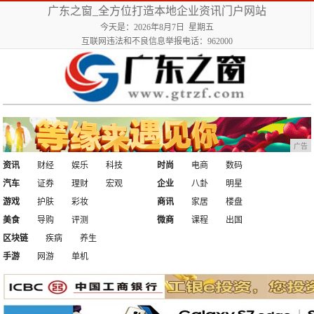
广东之窗_全方位打造本地企业资讯门户网站
今天是：2026年8月7日 星期五
互联网违法和不良信息举报电话：962000
广告
资讯
财经
娱乐
科技
时尚
电商
数码
汽车
证券
理财
宏观
企业
八卦
明星
游戏
护肤
彩妆
商讯
家居
楼盘
美食
导购
评测
微商
课程
出国
区块链
疾病
养生
手游
网游
单机