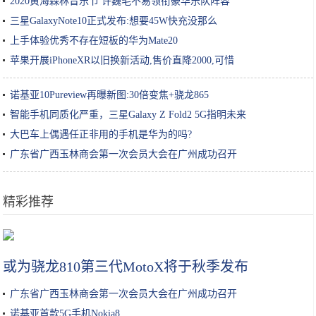
2020黄海森林音乐节 许巍毛不易领衔豪华乐队阵容
三星GalaxyNote10正式发布:想要45W快充没那么
上手体验优秀不存在短板的华为Mate20
苹果开展iPhoneXR以旧换新活动,售价直降2000,可惜
诺基亚10Pureview再曝新图:30倍变焦+骁龙865
智能手机同质化严重，三星Galaxy Z Fold2 5G指明未来
大巴车上偶遇任正非用的手机是华为的吗?
广东省广西玉林商会第一次会员大会在广州成功召开
精彩推荐
不会做饭又想吃各种美食？一个电饭锅就能搞定
或为骁龙810第三代MotoX将于秋季发布
广东省广西玉林商会第一次会员大会在广州成功召开
诺基亚首款5G手机Nokia8