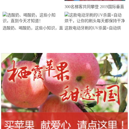
来思赴美上市
300名梯客共同攀登 2019国际垂直
马拉松超级精英赛顺德海骏达中心
站欢乐开跑
选酸奶、喝酸奶，这些小知识，直
这款电动牙刷的UV杀菌+自动烘
到今天才知道！
干，让你的刷头每天都保持干净