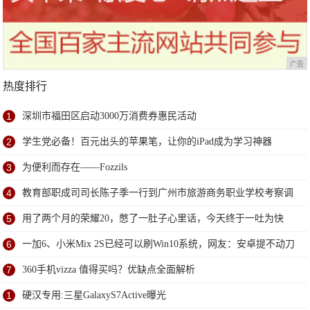
广告
热度排行
1
深圳市福田区启动3000万消费券惠民活动
2
学生党必备！百元出头的苹果笔，让你的iPad成为学习神器
3
为便利而存在——Fozzils
4
教育部职成司司长陈子季一行到广州市旅游商务职业学校考察调
研
5
用了两个月的荣耀20，憋了一肚子心里话，今天终于一吐为快
6
一加6、小米Mix 2S已经可以刷Win10系统，网友：安卓提不动刀
了？
7
360手机vizza 值得买吗？优缺点全面解析
1
硬汉专用:三星GalaxyS7Active曝光