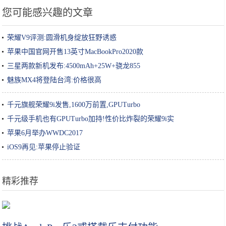
您可能感兴趣的文章
荣耀V9评测:圆滑机身绽放狂野诱惑
苹果中国官网开售13英寸MacBookPro2020款
三星两款新机发布:4500mAh+25W+骁龙855
魅族MX4将登陆台湾:价格很高
千元旗舰荣耀9i发售,1600万前置,GPUTurbo
千元级手机也有GPUTurbo加持!性价比炸裂的荣耀9i实
苹果6月举办WWDC2017
iOS9再见:苹果停止验证
精彩推荐
“成分说”| 脱离护肤品成分谈功效，都是耍流氓