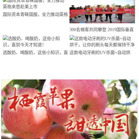
国际资本青睐国服，全力推动英格
来思赴美上市
300名梯客共同攀登 2019国际垂直
马拉松超级精英赛顺德海骏达中心
站欢乐开跑
选酸奶、喝酸奶，这些小知识，直
这款电动牙刷的UV杀菌+自动烘
到今天才知道！
干，让你的刷头每天都保持干净