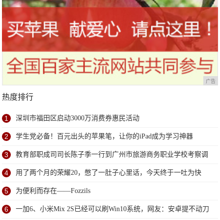
广告
热度排行
1
深圳市福田区启动3000万消费券惠民活动
2
学生党必备！百元出头的苹果笔，让你的iPad成为学习神器
3
教育部职成司司长陈子季一行到广州市旅游商务职业学校考察调
研
4
用了两个月的荣耀20，憋了一肚子心里话，今天终于一吐为快
5
为便利而存在——Fozzils
6
一加6、小米Mix 2S已经可以刷Win10系统，网友：安卓提不动刀