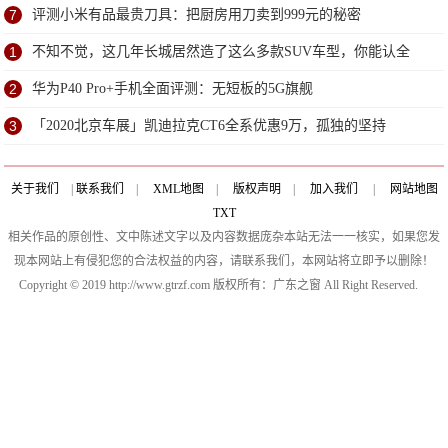
了？
7
评测小米有品最贵刀具：把厨房用刀卖到999元的秘密
1
不知不觉，这几年长城居然造了这么多款SUV车型，你能认全
吗？
2
华为P40 Pro+手机全面评测：无短板的5G旗舰
3
「2020北京车展」凯迪拉克CT6全系优惠9万，孤独的坚持
关于我们
|
联系我们
|
XML地图
|
版权声明
|
加入我们
|
网站地图
TXT
相关作品的原创性、文中陈述文字以及内容数据庞杂本站无法一一核实，如果您发
现本网站上有侵犯您的合法权益的内容，请联系我们，本网站将立即予以删除！
Copyright © 2019 http://www.gtrzf.com 版权所有：广东之窗 All Right Reserved.