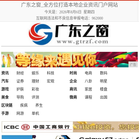
广东之窗_全方位打造本地企业资讯门户网站
今天是：2026年8月6日 星期四
互联网违法和不良信息举报电话：962000
广告
资讯
财经
娱乐
科技
时尚
电商
数码
汽车
证券
理财
宏观
企业
八卦
明星
游戏
护肤
彩妆
商讯
家居
楼盘
美食
导购
评测
微商
课程
出国
区块链
疾病
养生
手游
网游
单机