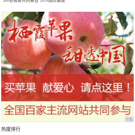
300名梯客共同攀登 2019国际垂直
马拉松超级精英赛顺德海骏达中心
站欢乐开跑
广告
热度排行