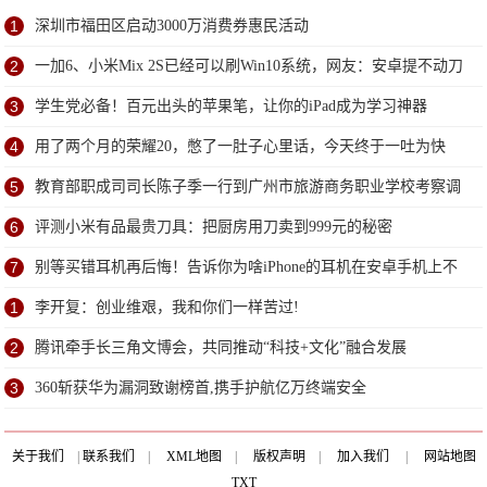
1
深圳市福田区启动3000万消费券惠民活动
2
一加6、小米Mix 2S已经可以刷Win10系统，网友：安卓提不动刀
了？
3
学生党必备！百元出头的苹果笔，让你的iPad成为学习神器
4
用了两个月的荣耀20，憋了一肚子心里话，今天终于一吐为快
5
教育部职成司司长陈子季一行到广州市旅游商务职业学校考察调
研
6
评测小米有品最贵刀具：把厨房用刀卖到999元的秘密
7
别等买错耳机再后悔！告诉你为啥iPhone的耳机在安卓手机上不
能用
1
李开复：创业维艰，我和你们一样苦过!
2
腾讯牵手长三角文博会，共同推动“科技+文化”融合发展
3
360斩获华为漏洞致谢榜首,携手护航亿万终端安全
关于我们
|
联系我们
|
XML地图
|
版权声明
|
加入我们
|
网站地图
TXT