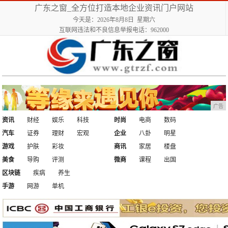
广东之窗_全方位打造本地企业资讯门户网站
今天是：2026年8月8日 星期六
互联网违法和不良信息举报电话：962000
广告
资讯
财经
娱乐
科技
时尚
电商
数码
汽车
证券
理财
宏观
企业
八卦
明星
游戏
护肤
彩妆
商讯
家居
楼盘
美食
导购
评测
微商
课程
出国
区块链
疾病
养生
手游
网游
单机