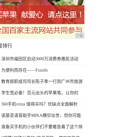
广告
度排行
深圳市福田区启动3000万消费券惠民活动
为便利而存在——Fozzils
教育部职成司司长陈子季一行到广州市旅游
商务职业学校考察调研
学生党必备！百元出头的苹果笔，让你的
iPad成为学习神器
360手机vizza 值得买吗？优缺点全面解析
诺基亚语音助手MIKA横空出世，但你可能
用不上！
准备买手机的小伙伴们不要着急看了这个排