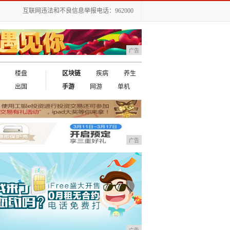
互联网违法和不良信息举报电话：962000
广告
楼盘
区块链
疾病
养生
出国
手游
网游
单机
广告