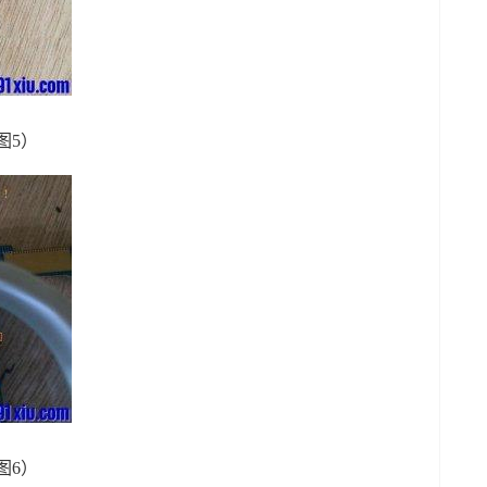
图5）
图6）