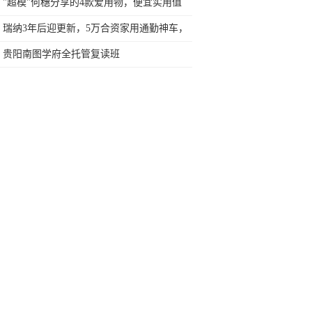
行榜再决定买哪款手机吧
"超模"何穗分享的4款爱用物，便宜实用值
得买，她好热爱生活
瑞纳3年后迎更新，5万合资家用通勤神车，
哪个型号最合适家用？
贵阳南图学府全托管复读班