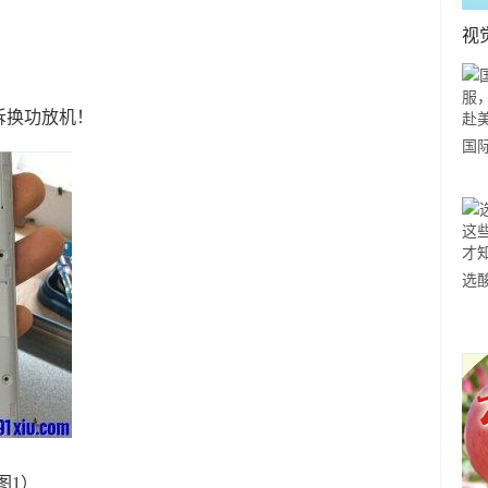
视
拆换功放机！
国
力
市
选
小
道
图1）