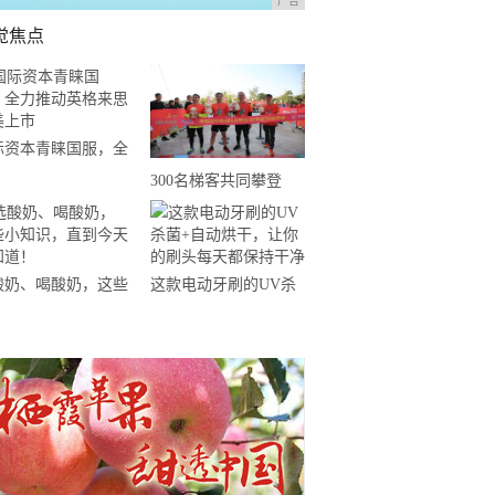
广告
觉焦点
际资本青睐国服，全
推动英格来思赴美上
300名梯客共同攀登
2019国际垂直马拉松超
级精英赛顺德海骏达中
心站欢乐开跑
酸奶、喝酸奶，这些
这款电动牙刷的UV杀
知识，直到今天才知
菌+自动烘干，让你的
！
刷头每天都保持干净