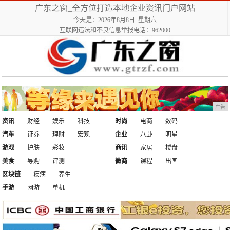
广东之窗_全方位打造本地企业资讯门户网站
今天是：2026年8月8日 星期六
互联网违法和不良信息举报电话：962000
广告
资讯
财经
娱乐
科技
时尚
电商
数码
汽车
证券
理财
宏观
企业
八卦
明星
游戏
护肤
彩妆
商讯
家居
楼盘
美食
导购
评测
微商
课程
出国
区块链
疾病
养生
手游
网游
单机