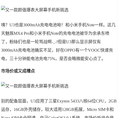
咦？U3也是3000mAh充电电池呦！和小米手机Note一样。这几
天魅族MX4 Pro和小米手机Note的充电电池被华为余承东喷
了，粉絲们也是一轮骂战啊-_-!但是U3那么显示屏仅有
3000mAh充电电池确实不足，好在OPPO有一个VOOC快速充
电，三十分钟能电池充电75%，是否会略微能安心点了。
市场价或又成槽点
别的配备层面，U3应用了三星Exynos 5433八核64位CPU，2GB
运存，16GB外壳储存，较大适用128GB拓展，Micro SIM卡和
Nano SIM卡全网通，自己ColorOS2.0.1系统，市场价听说会是