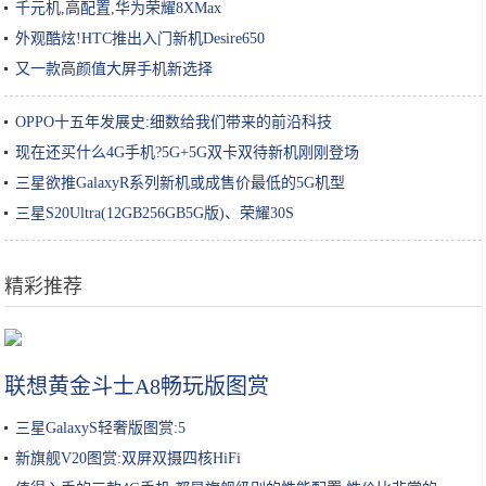
千元机,高配置,华为荣耀8XMax
外观酷炫!HTC推出入门新机Desire650
又一款高颜值大屏手机新选择
OPPO十五年发展史:细数给我们带来的前沿科技
现在还买什么4G手机?5G+5G双卡双待新机刚刚登场
三星欲推GalaxyR系列新机或成售价最低的5G机型
三星S20Ultra(12GB256GB5G版)、荣耀30S
精彩推荐
秋冬牛肉的超级好吃的4种神仙做法，好吃到连汤汁都不剩
联想黄金斗士A8畅玩版图赏
三星GalaxyS轻奢版图赏:5
新旗舰V20图赏:双屏双摄四核HiFi