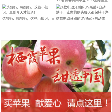
300名梯客共同攀登 2019国际垂直
马拉松超级精英赛顺德海骏达中心
站欢乐开跑
选酸奶、喝酸奶，这些小知识，直
这款电动牙刷的UV杀菌+自动烘
到今天才知道！
干，让你的刷头每天都保持干净