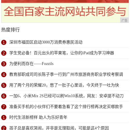
广告
热度排行
1
深圳市福田区启动3000万消费券惠民活动
2
学生党必备！百元出头的苹果笔，让你的iPad成为学习神器
3
为便利而存在——Fozzils
4
教育部职成司司长陈子季一行到广州市旅游商务职业学校考察调
研
5
用了两个月的荣耀20，憋了一肚子心里话，今天终于一吐为快
6
一加6、小米Mix 2S已经可以刷Win10系统，网友：安卓提不动刀
了？
7
准备买手机的小伙伴们不要着急看了这个排行榜再决定买哪款手
机吧
1
时代生活新榜样 助人为乐好青年
2
孩子总是喜欢哭闹，并非是无理取闹，可能是这4个原因