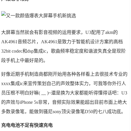
大屏幕当然就会有影音视频的运用要求，U3配用了akm的
AK4961音频芯片，AK4961是致力于智能机设计方案的高档
32bit codec和dsp集成ic，歌曲频率稳定度和谐波失真全是现阶
段手机上中最好是的。
好像近期手机制造商都刚开始用各种各样看上去很技术专业的
xxxx集成ic来宣传策划自己的声效整体实力，可我等你外行人
员压根不明白好嘛( ﹏ )~還是换为大家都能听得懂得话吧：U3
的声效与iPhone 5s非常，音频实际效果能超出目前市面上绝大
多数录像笔，能做到骚尼sony顶尖录像笔D50的七八成功底。
充电电池不足有快速充电