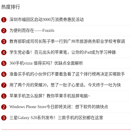
热度排行
1
深圳市福田区启动3000万消费券惠民活动
2
为便利而存在——Fozzils
3
教育部职成司司长陈子季一行到广州市旅游商务职业学校考察调
研
4
学生党必备！百元出头的苹果笔，让你的iPad成为学习神器
5
360手机vizza 值得买吗？优缺点全面解析
6
准备买手机的小伙伴们不要着急看了这个排行榜再决定买哪款手
机吧
7
用了两个月的荣耀20，憋了一肚子心里话，今天终于一吐为快
1
苹果手机怎么投屏？教你苹果手机投屏电脑~
2
Windows Phone Store今日即将关闭：想下软件的搞快点
3
三星Galaxy S20系列发布！三款手机的区别都在这里