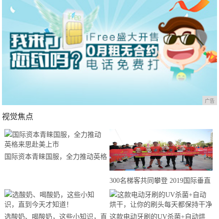
广告
视觉焦点
国际资本青睐国服，全力推动英格
来思赴美上市
300名梯客共同攀登 2019国际垂直
马拉松超级精英赛顺德海骏达中心
站欢乐开跑
选酸奶、喝酸奶，这些小知识，直
这款电动牙刷的UV杀菌+自动烘