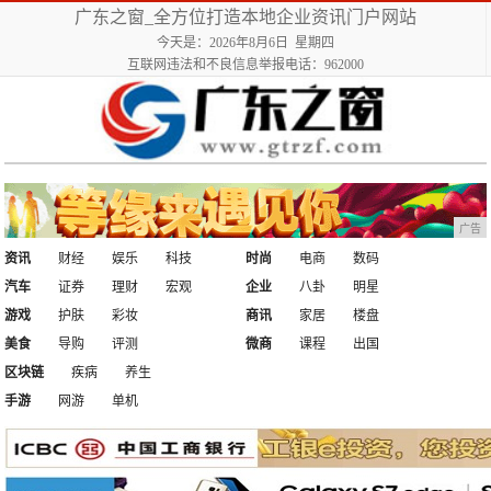
广东之窗_全方位打造本地企业资讯门户网站
今天是：2026年8月6日 星期四
互联网违法和不良信息举报电话：962000
广告
资讯
财经
娱乐
科技
时尚
电商
数码
汽车
证券
理财
宏观
企业
八卦
明星
游戏
护肤
彩妆
商讯
家居
楼盘
美食
导购
评测
微商
课程
出国
区块链
疾病
养生
手游
网游
单机