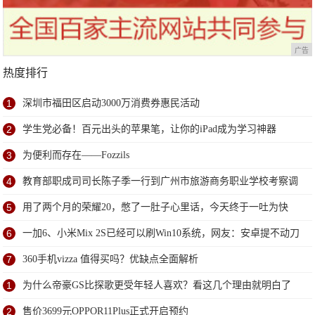
广告
热度排行
1
深圳市福田区启动3000万消费券惠民活动
2
学生党必备！百元出头的苹果笔，让你的iPad成为学习神器
3
为便利而存在——Fozzils
4
教育部职成司司长陈子季一行到广州市旅游商务职业学校考察调
研
5
用了两个月的荣耀20，憋了一肚子心里话，今天终于一吐为快
6
一加6、小米Mix 2S已经可以刷Win10系统，网友：安卓提不动刀
了？
7
360手机vizza 值得买吗？优缺点全面解析
1
为什么帝豪GS比探歌更受年轻人喜欢？看这几个理由就明白了
2
售价3699元OPPOR11Plus正式开启预约