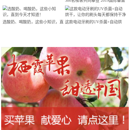
300名梯客共同攀登 2019国际垂直
马拉松超级精英赛顺德海骏达中心
站欢乐开跑
选酸奶、喝酸奶，这些小知识，直
这款电动牙刷的UV杀菌+自动烘
到今天才知道！
干，让你的刷头每天都保持干净