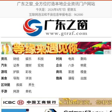
广东之窗_全方位打造本地企业资讯门户网站
今天是：2026年8月7日 星期五
互联网违法和不良信息举报电话：962000
广告
资讯
财经
娱乐
科技
时尚
电商
数码
汽车
证券
理财
宏观
企业
八卦
明星
游戏
护肤
彩妆
商讯
家居
楼盘
美食
导购
评测
微商
课程
出国
区块链
疾病
养生
手游
网游
单机