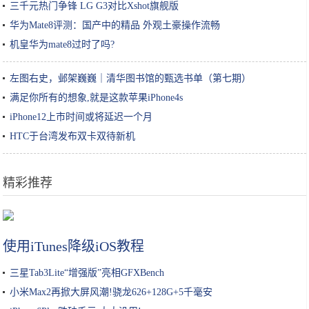
三千元热门争锋 LG G3对比Xshot旗舰版
华为Mate8评测：国产中的精品 外观土豪操作流畅
机皇华为mate8过时了吗?
左图右史，邺架巍巍｜清华图书馆的甄选书单（第七期）
满足你所有的想象,就是这款苹果iPhone4s
iPhone12上市时间或将延迟一个月
HTC于台湾发布双卡双待新机
精彩推荐
橄榄油能当身体乳吗 橄榄油也可以润肤保湿
使用iTunes降级iOS教程
三星Tab3Lite“增强版”亮相GFXBench
小米Max2再掀大屏风潮!骁龙626+128G+5千毫安