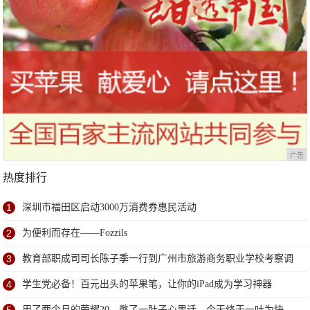
广告
热度排行
1
深圳市福田区启动3000万消费券惠民活动
2
为便利而存在——Fozzils
3
教育部职成司司长陈子季一行到广州市旅游商务职业学校考察调
研
4
学生党必备！百元出头的苹果笔，让你的iPad成为学习神器
用了两个月的荣耀20，憋了一肚子心里话，今天终于一吐为快