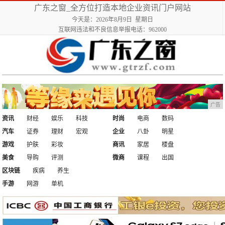
广东之窗_全方位打造本地企业资讯门户网站
今天是：2026年8月9日 星期日
互联网违法和不良信息举报电话：962000
广告
资讯
财经
娱乐
科技
时尚
电商
数码
汽车
证券
理财
宏观
企业
八卦
明星
游戏
护肤
彩妆
商讯
家居
楼盘
美食
导购
评测
微商
课程
出国
区块链
疾病
养生
手游
网游
单机