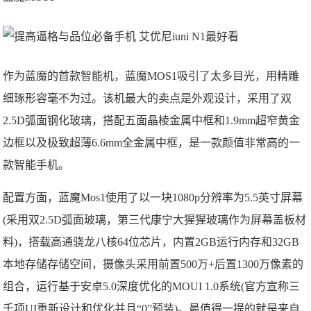
作为蓝魔的首款智能机，蓝魔MOS1吸引了太多目光，用精雕
细琢形容毫不为过。该机最大的卖点是外观设计，采用了双
2.5D弧面钢化玻璃，搭配五面晶棱金属中框和1.9mm超窄黄金
边框以及极致超薄6.6mm全金属中框，是一款颜值非常高的一
款智能手机。
配置方面，蓝魔Mos1使用了以一块1080p分辨率为5.5英寸屏幕
(采用双2.5D弧面玻璃，第三代康宁大猩猩玻璃作为屏幕盖板材
料)，搭载高通骁龙八核64位芯片，内置2GB运行内存和32GB
本地存储存储空间，摄像头采用前置500万+后置1300万像素的
组合，运行基于安卓5.0深度优化的MOUI 1.0系统(官方宣称三
千项UI重新设计和优化并且“0”预装)。最值得一提的就是来自