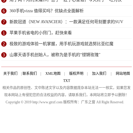
5
6
360手机vizza 值得买吗？优缺点全面解析
7
新款冠道（NEW AVANCIER）：一款满足任何苛刻要求的SUV
1
苹果手机省电的小窍门，赶快来看
2
极致的游戏体验一机掌握，用手机玩游戏就选努比亚红魔
3
山寨天语手机创始人，被称为是手机的“铿锵玫瑰”
关于我们
|
联系我们
|
XML地图
|
版权声明
|
加入我们
|
网站地图
TXT
相关作品的原创性、文中陈述文字以及内容数据庞杂本站无法一一核实，如果您发
现本网站上有侵犯您的合法权益的内容，请联系我们，本网站将立即予以删除！
Copyright © 2019 http://www.gtrzf.com 版权所有：广东之窗 All Right Reserved.