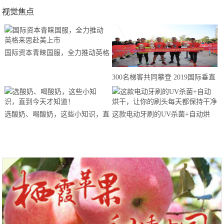
视觉焦点
国际资本青睐国服，全力推动英格
来思赴美上市
300名梯客共同攀登 2019国际垂直
马拉松超级精英赛顺德海骏达中心
站欢乐开跑
选酸奶、喝酸奶，这些小知识，直
这款电动牙刷的UV杀菌+自动烘
到今天才知道！
干，让你的刷头每天都保持干净