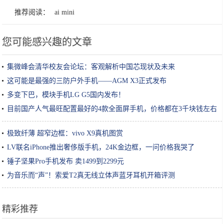
推荐阅读：
ai mini
您可能感兴趣的文章
集微峰会清华校友会论坛：客观解析中国芯现状及未来
这可能是最强的三防户外手机——AGM X3正式发布
多变下巴，模块手机LG G5国内发布！
目前国产人气最旺配置最好的4款全面屏手机，价格都在3千块钱左右
极致纤薄 超窄边框：vivo X9真机图赏
LV联名iPhone推出奢侈版手机，24K金边框，一问价格我哭了
锤子坚果Pro手机发布 卖1499到2299元
为音乐而“声”！索爱T2真无线立体声蓝牙耳机开箱评测
精彩推荐