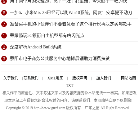
研
5
用了两个月的荣耀20，憋了一肚子心里话，今天终于一吐为快
6
一加6、小米Mix 2S已经可以刷Win10系统，网友：安卓提不动刀
了？
7
准备买手机的小伙伴们不要着急看了这个排行榜再决定买哪款手
机吧
1
荣耀畅玩5C领衔自主机型都有啥闪光点
2
深度解析Android Build系统
3
荥阳市电子商务公共服务中心地摊展销助力消费扶贫
关于我们
|
联系我们
|
XML地图
|
版权声明
|
加入我们
|
网站地图
TXT
相关作品的原创性、文中陈述文字以及内容数据庞杂本站无法一一核实，如果您发
现本网站上有侵犯您的合法权益的内容，请联系我们，本网站将立即予以删除！
Copyright © 2019 http://www.gtrzf.com 版权所有：广东之窗 All Right Reserved.