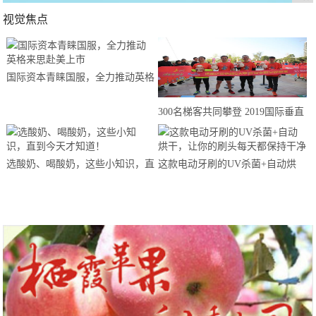
视觉焦点
国际资本青睐国服，全力推动英格
来思赴美上市
300名梯客共同攀登 2019国际垂直
马拉松超级精英赛顺德海骏达中心
站欢乐开跑
选酸奶、喝酸奶，这些小知识，直
这款电动牙刷的UV杀菌+自动烘
到今天才知道！
干，让你的刷头每天都保持干净