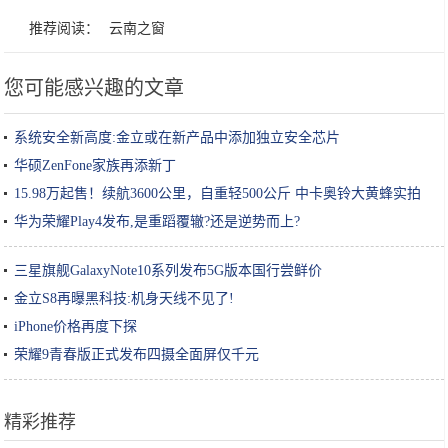
推荐阅读：
云南之窗
您可能感兴趣的文章
系统安全新高度:金立或在新产品中添加独立安全芯片
华硕ZenFone家族再添新丁
15.98万起售！续航3600公里，自重轻500公斤 中卡奥铃大黄蜂实拍
华为荣耀Play4发布,是重蹈覆辙?还是逆势而上?
三星旗舰GalaxyNote10系列发布5G版本国行尝鲜价
金立S8再曝黑科技:机身天线不见了!
iPhone价格再度下探
荣耀9青春版正式发布四摄全面屏仅千元
精彩推荐