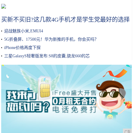
从李佳琦谈美妆KOL未来
买新不买旧?这几款4G手机才是学生党最好的选择
迎战魅族小米,EMUI4
5G折叠屏、17500元！华为新推的手机，你会买吗？
iPhone价格再度下探
三星GalaxyS轻奢版发布:S8的皮囊,骁龙660的芯
广告