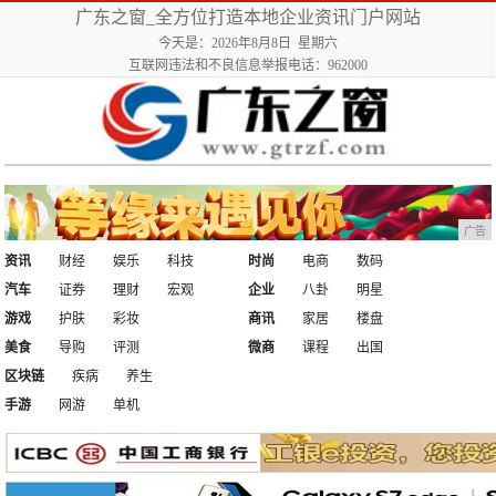
广东之窗_全方位打造本地企业资讯门户网站
今天是：2026年8月8日 星期六
互联网违法和不良信息举报电话：962000
广告
资讯
财经
娱乐
科技
时尚
电商
数码
汽车
证券
理财
宏观
企业
八卦
明星
游戏
护肤
彩妆
商讯
家居
楼盘
美食
导购
评测
微商
课程
出国
区块链
疾病
养生
手游
网游
单机