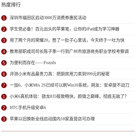
热度排行
1
深圳市福田区启动3000万消费券惠民活动
2
学生党必备！百元出头的苹果笔，让你的iPad成为学习神器
3
用了两个月的荣耀20，憋了一肚子心里话，今天终于一吐为快
4
教育部职成司司长陈子季一行到广州市旅游商务职业学校考察调
研
5
为便利而存在——Fozzils
6
评测小米有品最贵刀具：把厨房用刀卖到999元的秘密
7
一加6、小米Mix 2S已经可以刷Win10系统，网友：安卓提不动刀
了？
1
小米6真机体验：骁龙835极致畅快，颜值之巅峰，彻底无敌了？
2
HTC手机升级安卓6
3
苹果以旧换新全线启动国内18家直营店可办理