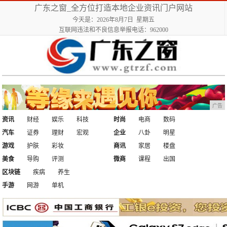
广东之窗_全方位打造本地企业资讯门户网站
今天是：2026年8月7日 星期五
互联网违法和不良信息举报电话：962000
广告
资讯
财经
娱乐
科技
时尚
电商
数码
汽车
证券
理财
宏观
企业
八卦
明星
游戏
护肤
彩妆
商讯
家居
楼盘
美食
导购
评测
微商
课程
出国
区块链
疾病
养生
手游
网游
单机