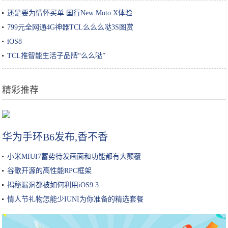
还是要为情怀买单 国行New Moto X体验
799元全网通4G神器TCL么么么哒3S图赏
iOS8
TCL推智能生活子品牌“么么哒”
精彩推荐
长得像红薯的“雪莲果”你吃过么 现在品尝正当时
华为手环B6发布,香不香
小米MIUI7蓄势待发画面和功能都有大颠覆
谷歌开源的高性能RPC框架
揭秘漏洞都被如何利用iOS9.3
情人节礼物怎能少IUNI为你准备的精选套餐