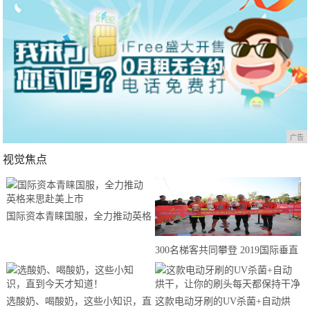
广告
视觉焦点
国际资本青睐国服，全力推动英格
来思赴美上市
300名梯客共同攀登 2019国际垂直
马拉松超级精英赛顺德海骏达中心
站欢乐开跑
选酸奶、喝酸奶，这些小知识，直
这款电动牙刷的UV杀菌+自动烘