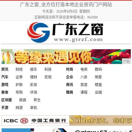
广东之窗_全方位打造本地企业资讯门户网站
今天是：2026年8月6日 星期四
互联网违法和不良信息举报电话：962000
广告
资讯
财经
娱乐
科技
时尚
电商
数码
汽车
证券
理财
宏观
企业
八卦
明星
游戏
护肤
彩妆
商讯
家居
楼盘
美食
导购
评测
微商
课程
出国
区块链
疾病
养生
手游
网游
单机