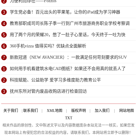
2
为便利而存在——Fozzils
3
学生党必备！百元出头的苹果笔，让你的iPad成为学习神器
4
教育部职成司司长陈子季一行到广州市旅游商务职业学校考察调
研
5
用了两个月的荣耀20，憋了一肚子心里话，今天终于一吐为快
6
360手机vizza 值得买吗？优缺点全面解析
7
新款冠道（NEW AVANCIER）：一款满足任何苛刻要求的SUV
1
如何用手机看建筑水电CAD图纸？如果还不会用真的就丢人了
2
科技赋能、公益助学 爱学习多维度助力教育公平
3
抚州东所对管内废品收购店进行检查回访
关于我们
|
联系我们
|
XML地图
|
版权声明
|
加入我们
|
网站地图
TXT
相关作品的原创性、文中陈述文字以及内容数据庞杂本站无法一一核实，如果您发
现本网站上有侵犯您的合法权益的内容，请联系我们，本网站将立即予以删除！