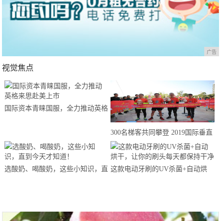
广告
视觉焦点
国际资本青睐国服，全力推动英格
来思赴美上市
300名梯客共同攀登 2019国际垂直
马拉松超级精英赛顺德海骏达中心
站欢乐开跑
选酸奶、喝酸奶，这些小知识，直
这款电动牙刷的UV杀菌+自动烘
到今天才知道！
干，让你的刷头每天都保持干净