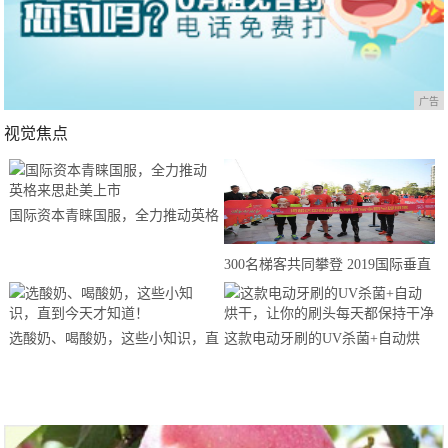
广告
视觉焦点
国际资本青睐国服，全力推动英格
来思赴美上市
300名梯客共同攀登 2019国际垂直
马拉松超级精英赛顺德海骏达中心
站欢乐开跑
选酸奶、喝酸奶，这些小知识，直
这款电动牙刷的UV杀菌+自动烘
到今天才知道！
干，让你的刷头每天都保持干净