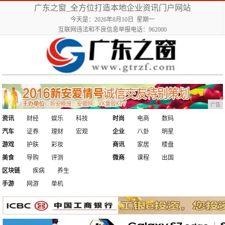
广东之窗_全方位打造本地企业资讯门户网站
今天是：2026年8月10日 星期一
互联网违法和不良信息举报电话：962000
广告
资讯
财经
娱乐
科技
时尚
电商
数码
汽车
证券
理财
宏观
企业
八卦
明星
游戏
护肤
彩妆
商讯
家居
楼盘
美食
导购
评测
微商
课程
出国
区块链
疾病
养生
手游
网游
单机