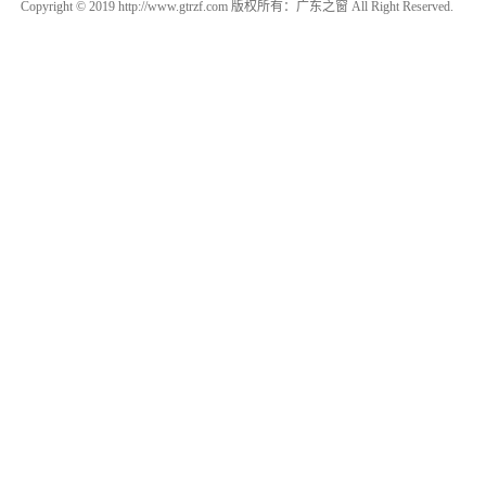
Copyright © 2019 http://www.gtrzf.com 版权所有：广东之窗 All Right Reserved.