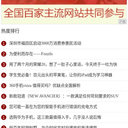
广告
热度排行
1
深圳市福田区启动3000万消费券惠民活动
2
为便利而存在——Fozzils
3
用了两个月的荣耀20，憋了一肚子心里话，今天终于一吐为快
4
学生党必备！百元出头的苹果笔，让你的iPad成为学习神器
5
360手机vizza 值得买吗？优缺点全面解析
6
新款冠道（NEW AVANCIER）：一款满足任何苛刻要求的SUV
7
您可能一直在为您的智能手机进行错误的充电方式
1
选购华为手机，这三款最值得入手，几乎没人说后悔
恒百年轻钢别墅，当今时代农村自建房的首选建筑