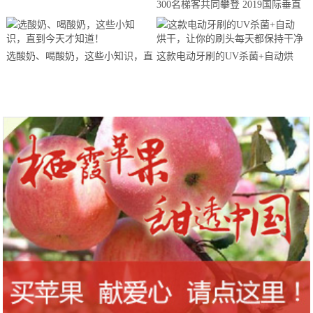
300名梯客共同攀登 2019国际垂直
马拉松超级精英赛顺德海骏达中心
站欢乐开跑
选酸奶、喝酸奶，这些小知识，直
这款电动牙刷的UV杀菌+自动烘
到今天才知道！
干，让你的刷头每天都保持干净