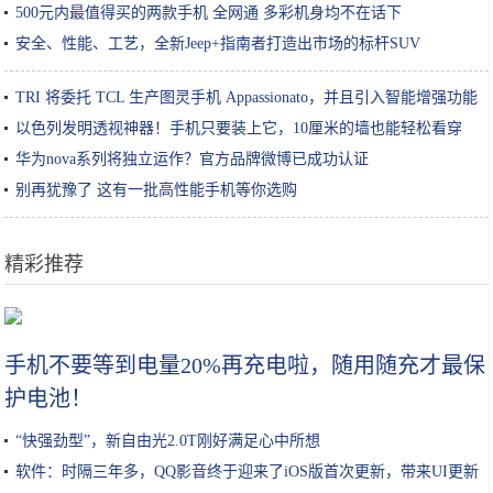
500元内最值得买的两款手机 全网通 多彩机身均不在话下
安全、性能、工艺，全新Jeep+指南者打造出市场的标杆SUV
TRI 将委托 TCL 生产图灵手机 Appassionato，并且引入智能增强功能
以色列发明透视神器！手机只要装上它，10厘米的墙也能轻松看穿
华为nova系列将独立运作？官方品牌微博已成功认证
别再犹豫了 这有一批高性能手机等你选购
精彩推荐
深扒｜美容院真的能把你的皮肤呵护好？
手机不要等到电量20%再充电啦，随用随充才最保
护电池！
“快强劲型”，新自由光2.0T刚好满足心中所想
软件：时隔三年多，QQ影音终于迎来了iOS版首次更新，带来UI更新