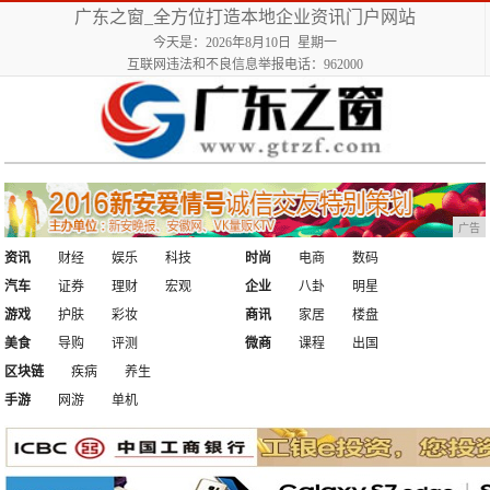
广东之窗_全方位打造本地企业资讯门户网站
今天是：2026年8月10日 星期一
互联网违法和不良信息举报电话：962000
广告
资讯
财经
娱乐
科技
时尚
电商
数码
汽车
证券
理财
宏观
企业
八卦
明星
游戏
护肤
彩妆
商讯
家居
楼盘
美食
导购
评测
微商
课程
出国
区块链
疾病
养生
手游
网游
单机