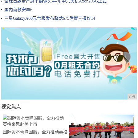
全球首款量产屏下摄像头手机,中兴天机Axon205G正式
国内首款安卓6
三星GalaxyA60元气版发布骁龙675后置三摄仅14
广告
视觉焦点
国际资本青睐国服，全力推动英格