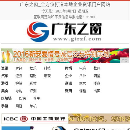
广东之窗_全方位打造本地企业资讯门户网站
今天是：2026年8月7日 星期五
互联网违法和不良信息举报电话：962000
广告
资讯
财经
娱乐
科技
时尚
电商
数码
汽车
证券
理财
宏观
企业
八卦
明星
游戏
护肤
彩妆
商讯
家居
楼盘
美食
导购
评测
微商
课程
出国
区块链
疾病
养生
手游
网游
单机