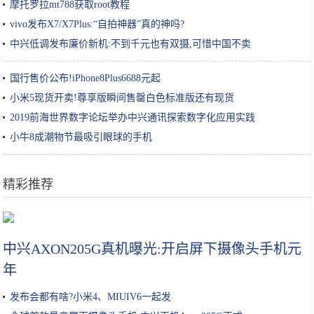
摩托罗拉mt788获取root教程
vivo发布X7/X7Plus:“自拍神器”真的神吗?
中兴低调发布廉价新机:不到千元也有双摄,可惜中国不卖
国行售价公布!iPhone8Plus6688元起
小米5现货开卖!尊享版瞬间售罄白色标准版还有现货
2019前海世界数字论坛举办中兴通讯探索数字化应用实践
小牛8成潮物节最吸引眼球的手机
精彩推荐
莲藕孔数的秘密！这种的才好吃
中兴AXON205G真机曝光:开启屏下摄像头手机元
年
发布会都有啥?小米4、MIUIV6一起发