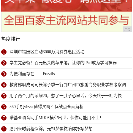
广告
热度排行
1
深圳市福田区启动3000万消费券惠民活动
2
学生党必备！百元出头的苹果笔，让你的iPad成为学习神器
3
为便利而存在——Fozzils
4
教育部职成司司长陈子季一行到广州市旅游商务职业学校考察调
研
5
用了两个月的荣耀20，憋了一肚子心里话，今天终于一吐为快
6
360手机vizza 值得买吗？优缺点全面解析
7
诺基亚语音助手MIKA横空出世，但你可能用不上！
1
愿归来时前程似锦，元祖梦蛋糕陪你抒写梦想