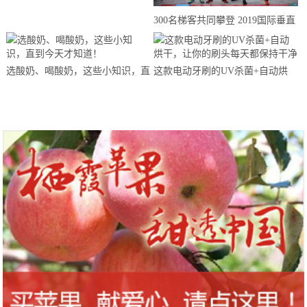
来思赴美上市
300名梯客共同攀登 2019国际垂直
马拉松超级精英赛顺德海骏达中心
站欢乐开跑
选酸奶、喝酸奶，这些小知识，直
这款电动牙刷的UV杀菌+自动烘
到今天才知道！
干，让你的刷头每天都保持干净