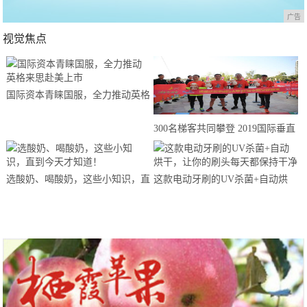
广告
视觉焦点
国际资本青睐国服，全力推动英格
来思赴美上市
300名梯客共同攀登 2019国际垂直
马拉松超级精英赛顺德海骏达中心
站欢乐开跑
选酸奶、喝酸奶，这些小知识，直
这款电动牙刷的UV杀菌+自动烘
到今天才知道！
干，让你的刷头每天都保持干净