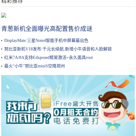
精彩推荐
土家酱香饼：辣中有甜，甜中有香，香而酥脆
青葱新机全面曝光高配置售价成谜
DisplayMate:三星Note4智能手机中屏幕最出色
努比亚新机V18发布:千元长续航,新增小牛语音和人脸解锁
红米7A/8A支持Edxposed框架激活+永久面具root
最火“小牛”努比亚miniS空降郑州