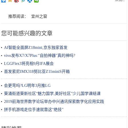
推荐阅读：
宜州之窗
您可能感兴趣的文章
AI智能全面屏Z18mini,京东独家首发
vivo发布X7/X7Plus:“自拍神器”真的神吗?
LGGFlex3将亮相9月IFA展会
首发索尼IMX318努比亚Z11miniS开箱
会更弯吗?LG明年3月推LG
葵涌街道葵新社区“魅力国学,美好社区”少儿国学课结课
2019前海世界数字论坛举办中兴通讯探索数字化应用实践
拼手机游戏走位手速就靠这“绝技”