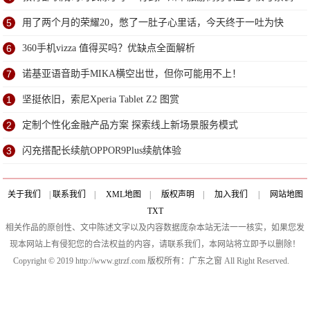
研
5
用了两个月的荣耀20，憋了一肚子心里话，今天终于一吐为快
6
360手机vizza 值得买吗？优缺点全面解析
7
诺基亚语音助手MIKA横空出世，但你可能用不上！
1
坚挺依旧，索尼Xperia Tablet Z2 图赏
2
定制个性化金融产品方案 探索线上新场景服务模式
3
闪充搭配长续航OPPOR9Plus续航体验
关于我们
|
联系我们
|
XML地图
|
版权声明
|
加入我们
|
网站地图
TXT
相关作品的原创性、文中陈述文字以及内容数据庞杂本站无法一一核实，如果您发
现本网站上有侵犯您的合法权益的内容，请联系我们，本网站将立即予以删除！
Copyright © 2019 http://www.gtrzf.com 版权所有：广东之窗 All Right Reserved.