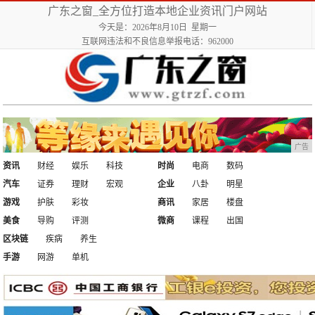
广东之窗_全方位打造本地企业资讯门户网站
今天是：2026年8月10日 星期一
互联网违法和不良信息举报电话：962000
广告
资讯
财经
娱乐
科技
时尚
电商
数码
汽车
证券
理财
宏观
企业
八卦
明星
游戏
护肤
彩妆
商讯
家居
楼盘
美食
导购
评测
微商
课程
出国
区块链
疾病
养生
手游
网游
单机