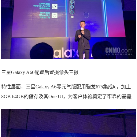
三星Galaxy A60配置后置摄像头三摄
特性层面，三星Galaxy A6零元气版配用骁龙675集成ic，加上
8GB 64GB的储存及其One UI，为客户体验奠定了牢靠的基矗