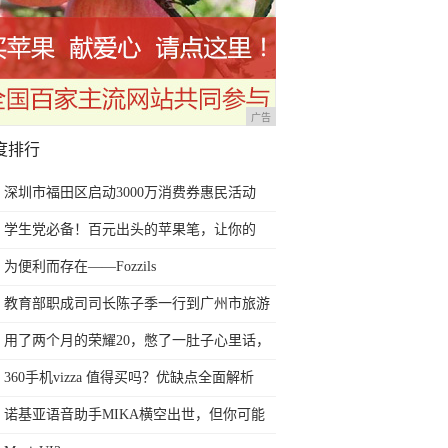
广告
度排行
深圳市福田区启动3000万消费券惠民活动
学生党必备！百元出头的苹果笔，让你的
iPad成为学习神器
为便利而存在——Fozzils
教育部职成司司长陈子季一行到广州市旅游
商务职业学校考察调研
用了两个月的荣耀20，憋了一肚子心里话，
今天终于一吐为快
360手机vizza 值得买吗？优缺点全面解析
诺基亚语音助手MIKA横空出世，但你可能