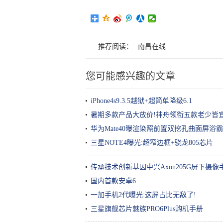
推荐阅读：
南昌在线
您可能感兴趣的文章
iPhone4s9.3.5越狱+超简单降级6.1
暑期多款产品大放价!神舟领衔五款老少皆宜
华为Mate40曝渲染照前置双挖孔曲面屏浴
三星NOTE4曝光:超窄边框+骁龙805芯片
传承技术创新基因中兴Axon205G屏下摄像
国内首款安卓6
一加手机2代曝光:这屏占比无敌了!
三星旗舰芯片魅族PRO6Plus购机手册