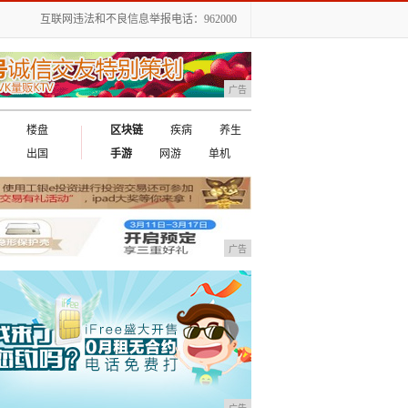
互联网违法和不良信息举报电话：962000
广告
楼盘
区块链
疾病
养生
出国
手游
网游
单机
广告