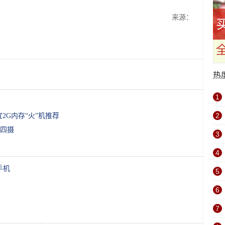
来源：
热
1
2
2G内存“火”机推荐
霸四摄
3
4
手机
5
6
7