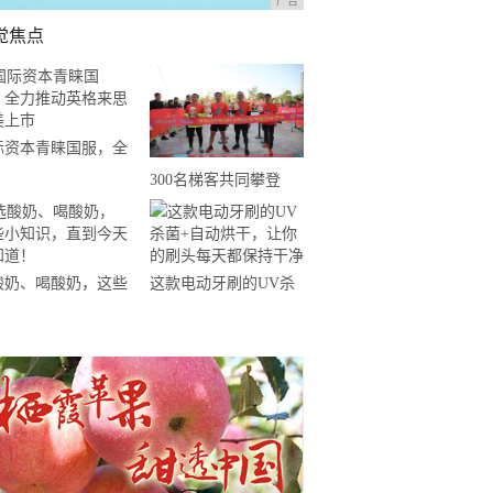
广告
觉焦点
际资本青睐国服，全
推动英格来思赴美上
300名梯客共同攀登
2019国际垂直马拉松超
级精英赛顺德海骏达中
心站欢乐开跑
酸奶、喝酸奶，这些
这款电动牙刷的UV杀
知识，直到今天才知
菌+自动烘干，让你的
！
刷头每天都保持干净