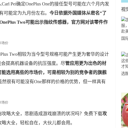
l Pei确定OnePlus One的接任型号可能在六个月内发
视
时间很有可能定为九月份左右。
今日依据外国媒体从密名“了
ePlus Two可能出示指纹传感器，官方网对该零件作
国
力
Plus Two相较为当今型号规格可能产生更为奢华的设计
市
能会提高机器设备的抗压强度。尽
管应用更为出色的材
Two可能选用高些的市场价，可是相较为别的竞争者的旗舰
选
o虽然很有可能沒有One那样的价格的优势，但一样具有
小
道
询攻略大全，悲剧造成游戏崩溃的状况吗？免费下载
攻
攻略大全，轻松自在，大伙儿都会用。