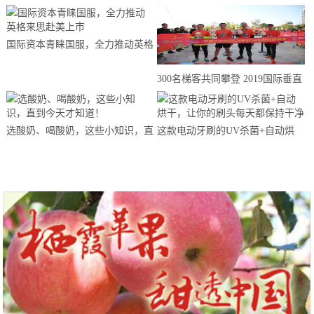
国际资本青睐国服，全力推动英格
来思赴美上市
300名梯客共同攀登 2019国际垂直
马拉松超级精英赛顺德海骏达中心
站欢乐开跑
选酸奶、喝酸奶，这些小知识，直
这款电动牙刷的UV杀菌+自动烘
到今天才知道！
干，让你的刷头每天都保持干净