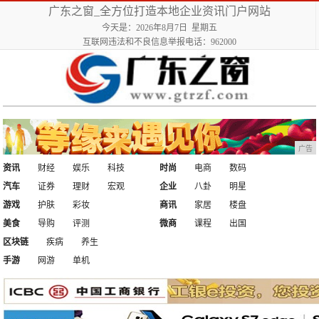
广东之窗_全方位打造本地企业资讯门户网站
今天是：2026年8月7日 星期五
互联网违法和不良信息举报电话：962000
广告
资讯
财经
娱乐
科技
时尚
电商
数码
汽车
证券
理财
宏观
企业
八卦
明星
游戏
护肤
彩妆
商讯
家居
楼盘
美食
导购
评测
微商
课程
出国
区块链
疾病
养生
手游
网游
单机