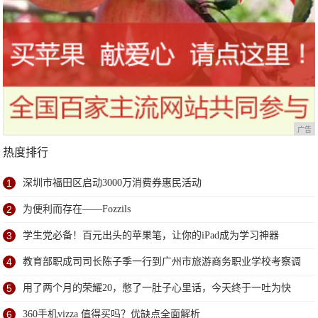
广告
热度排行
1
深圳市福田区启动3000万消费券惠民活动
2
为便利而存在——Fozzils
3
学生党必备！百元出头的苹果笔，让你的iPad成为学习神器
4
教育部职成司司长陈子季一行到广州市旅游商务职业学校考察调
研
5
用了两个月的荣耀20，憋了一肚子心里话，今天终于一吐为快
6
360手机vizza 值得买吗？优缺点全面解析