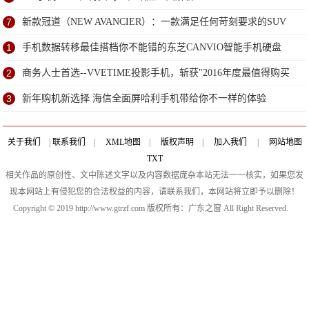
7
新款冠道（NEW AVANCIER）：一款满足任何苛刻要求的SUV
1
手机数据转移最佳搭档你不能错的东芝CANVIO智能手机硬盘
2
商务人士首选--VVETIME投影手机，斩获"2016年度最值得购买
的多功能手机"大奖
3
新年购机新选择 海信全面屏哈利手机带给你不一样的体验
关于我们
|
联系我们
|
XML地图
|
版权声明
|
加入我们
|
网站地图
TXT
相关作品的原创性、文中陈述文字以及内容数据庞杂本站无法一一核实，如果您发
现本网站上有侵犯您的合法权益的内容，请联系我们，本网站将立即予以删除！
Copyright © 2019 http://www.gtrzf.com 版权所有：广东之窗 All Right Reserved.