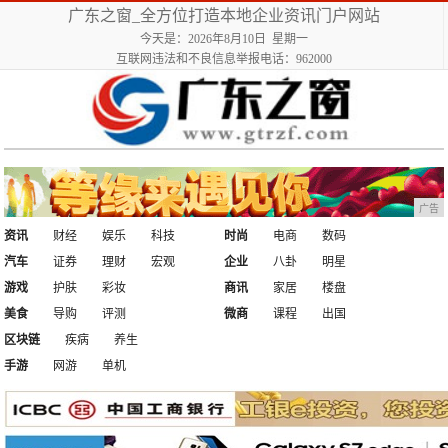
广东之窗_全方位打造本地企业资讯门户网站
今天是：2026年8月10日 星期一
互联网违法和不良信息举报电话：962000
广告
资讯
财经
娱乐
科技
时尚
电商
数码
汽车
证券
理财
宏观
企业
八卦
明星
游戏
护肤
彩妆
商讯
家居
楼盘
美食
导购
评测
微商
课程
出国
区块链
疾病
养生
手游
网游
单机