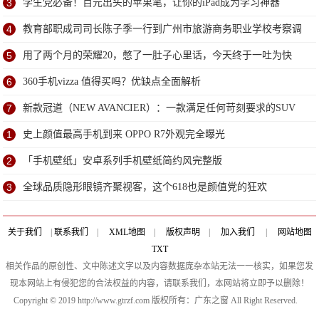
3
学生党必备！百元出头的苹果笔，让你的iPad成为学习神器
4
教育部职成司司长陈子季一行到广州市旅游商务职业学校考察调
研
5
用了两个月的荣耀20，憋了一肚子心里话，今天终于一吐为快
6
360手机vizza 值得买吗？优缺点全面解析
7
新款冠道（NEW AVANCIER）：一款满足任何苛刻要求的SUV
1
史上颜值最高手机到来 OPPO R7外观完全曝光
2
「手机壁纸」安卓系列手机壁纸简约风完整版
3
全球品质隐形眼镜齐聚视客，这个618也是颜值党的狂欢
关于我们
|
联系我们
|
XML地图
|
版权声明
|
加入我们
|
网站地图
TXT
相关作品的原创性、文中陈述文字以及内容数据庞杂本站无法一一核实，如果您发
现本网站上有侵犯您的合法权益的内容，请联系我们，本网站将立即予以删除！
Copyright © 2019 http://www.gtrzf.com 版权所有：广东之窗 All Right Reserved.