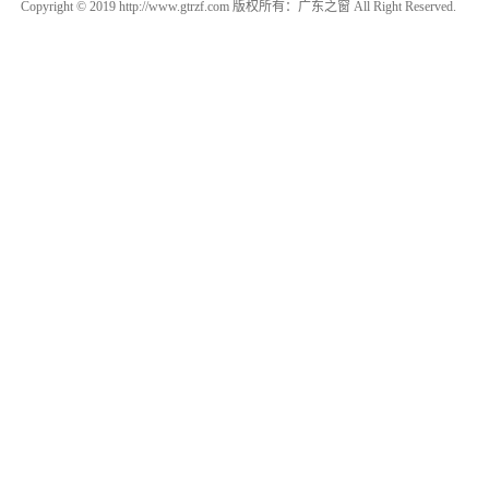
Copyright © 2019 http://www.gtrzf.com 版权所有：广东之窗 All Right Reserved.