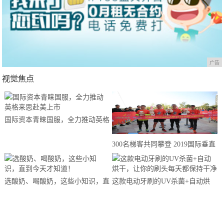
广告
视觉焦点
国际资本青睐国服，全力推动英格
来思赴美上市
300名梯客共同攀登 2019国际垂直
马拉松超级精英赛顺德海骏达中心
站欢乐开跑
选酸奶、喝酸奶，这些小知识，直
这款电动牙刷的UV杀菌+自动烘
到今天才知道！
干，让你的刷头每天都保持干净