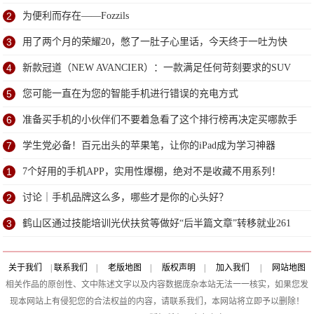
2
为便利而存在——Fozzils
3
用了两个月的荣耀20，憋了一肚子心里话，今天终于一吐为快
4
新款冠道（NEW AVANCIER）：一款满足任何苛刻要求的SUV
5
您可能一直在为您的智能手机进行错误的充电方式
6
准备买手机的小伙伴们不要着急看了这个排行榜再决定买哪款手
机吧
7
学生党必备！百元出头的苹果笔，让你的iPad成为学习神器
1
7个好用的手机APP，实用性爆棚，绝对不是收藏不用系列！
2
讨论｜手机品牌这么多，哪些才是你的心头好？
3
鹤山区通过技能培训光伏扶贫等做好“后半篇文章”转移就业261
人
关于我们
|
联系我们
|
老版地图
|
版权声明
|
加入我们
|
网站地图
相关作品的原创性、文中陈述文字以及内容数据庞杂本站无法一一核实，如果您发
现本网站上有侵犯您的合法权益的内容，请联系我们，本网站将立即予以删除！