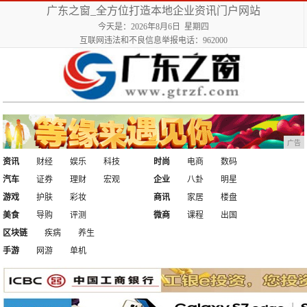
广东之窗_全方位打造本地企业资讯门户网站
今天是：2026年8月6日 星期四
互联网违法和不良信息举报电话：962000
广告
资讯
财经
娱乐
科技
时尚
电商
数码
汽车
证券
理财
宏观
企业
八卦
明星
游戏
护肤
彩妆
商讯
家居
楼盘
美食
导购
评测
微商
课程
出国
区块链
疾病
养生
手游
网游
单机