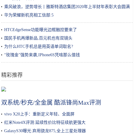
乘风破浪，逆势增长丨雅斯特酒店集团2020年上半财年表彰大会圆满
落幕！
华为荣耀新机亮相工信部:5
HTCEdgeSense功能曝光边框触控要来了
国民手机再爆新品,百元机也有双镜头
为什么HTC手机总是用英语单词取名?
“玫瑰金”强势来袭,IPhone6S凭啥那么值钱
精彩推荐
鸡蛋别再炒着吃，这个做法吃起来没够，招待客人个个说好
双系统/秒充/全金属 酷派锋尚Max评测
vivo X20上手：重新定义年轻、全面屏
红米Note4X评测:延续性价比特征续航更强大
GalaxyS30曝光:弃用骁龙875,全上三星处理器