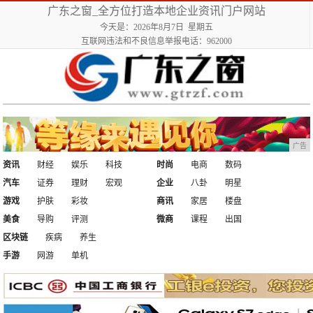
广东之窗_全方位打造本地企业资讯门户网站
今天是：2026年8月7日 星期五
互联网违法和不良信息举报电话：962000
广告
资讯
财经
娱乐
科技
时尚
电商
数码
汽车
证券
理财
宏观
企业
八卦
明星
游戏
护肤
彩妆
商讯
家居
楼盘
美食
导购
评测
微商
课程
出国
区块链
疾病
养生
手游
网游
单机