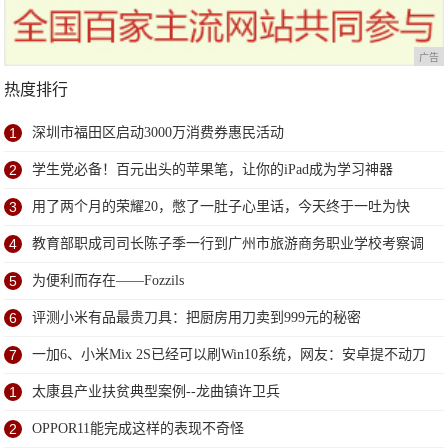
广告
热度排行
1
深圳市福田区启动3000万消费券惠民活动
2
学生党必备！百元出头的苹果笔，让你的iPad成为学习神器
3
用了两个月的荣耀20，憋了一肚子心里话，今天终于一吐为快
4
教育部职成司司长陈子季一行到广州市旅游商务职业学校考察调
研
5
为便利而存在——Fozzils
6
评测小米有品最贵刀具：把厨房用刀卖到999元的秘密
7
一加6、小米Mix 2S已经可以刷Win10系统，网友：安卓提不动刀
了？
1
太康县产业扶贫典型案例--龙曲镇许卫兵
2
OPPOR11能完成这样的表现不奇怪