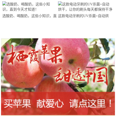
马拉松超级精英赛顺德海骏达中心
站欢乐开跑
选酸奶、喝酸奶，这些小知识，直
这款电动牙刷的UV杀菌+自动烘
到今天才知道！
干，让你的刷头每天都保持干净