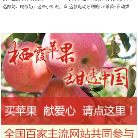
站欢乐开跑
选酸奶、喝酸奶，这些小知识，直
这款电动牙刷的UV杀菌+自动烘
到今天才知道！
干，让你的刷头每天都保持干净