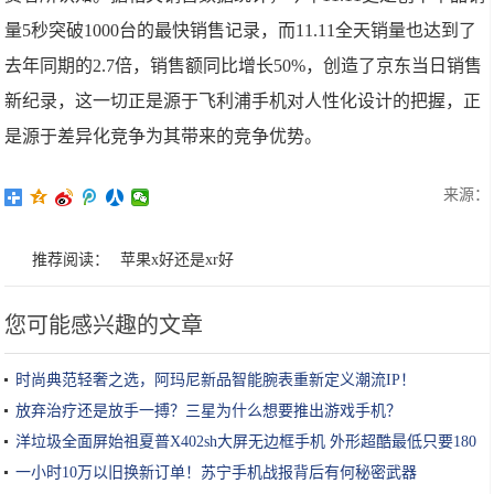
量5秒突破1000台的最快销售记录，而11.11全天销量也达到了
去年同期的2.7倍，销售额同比增长50%，创造了京东当日销售
新纪录，这一切正是源于飞利浦手机对人性化设计的把握，正
是源于差异化竞争为其带来的竞争优势。
来源：
推荐阅读：
苹果x好还是xr好
您可能感兴趣的文章
时尚典范轻奢之选，阿玛尼新品智能腕表重新定义潮流IP！
放弃治疗还是放手一搏？三星为什么想要推出游戏手机？
洋垃圾全面屏始祖夏普X402sh大屏无边框手机 外形超酷最低只要180
一小时10万以旧换新订单！苏宁手机战报背后有何秘密武器