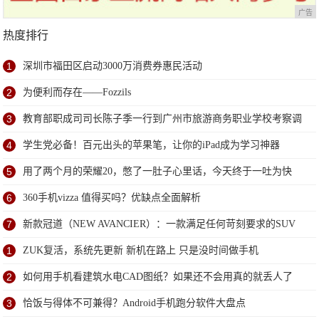
广告
热度排行
1
深圳市福田区启动3000万消费券惠民活动
2
为便利而存在——Fozzils
3
教育部职成司司长陈子季一行到广州市旅游商务职业学校考察调
研
4
学生党必备！百元出头的苹果笔，让你的iPad成为学习神器
5
用了两个月的荣耀20，憋了一肚子心里话，今天终于一吐为快
6
360手机vizza 值得买吗？优缺点全面解析
7
新款冠道（NEW AVANCIER）：一款满足任何苛刻要求的SUV
1
ZUK复活，系统先更新 新机在路上 只是没时间做手机
2
如何用手机看建筑水电CAD图纸？如果还不会用真的就丢人了
3
恰饭与得体不可兼得？Android手机跑分软件大盘点