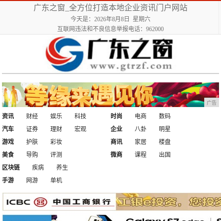
广东之窗_全方位打造本地企业资讯门户网站
今天是：2026年8月8日 星期六
互联网违法和不良信息举报电话：962000
广告
资讯
财经
娱乐
科技
时尚
电商
数码
汽车
证券
理财
宏观
企业
八卦
明星
游戏
护肤
彩妆
商讯
家居
楼盘
美食
导购
评测
微商
课程
出国
区块链
疾病
养生
手游
网游
单机