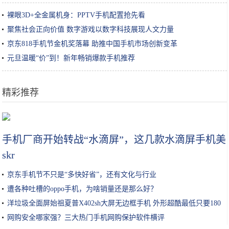
裸眼3D+全金属机身：PPTV手机配置抢先看
聚焦社会正向价值 数字游戏以数字科技展现人文力量
京东818手机节金机奖落幕 助推中国手机市场创新变革
元旦温暖“价”到！新年畅销爆款手机推荐
精彩推荐
想吃烤红薯，不用烤箱，比买的好吃，关键是做法也非常简单哦
手机厂商开始转战“水滴屏”，这几款水滴屏手机美
skr
京东手机节不只是“多快好省”，还有文化与行业
遭各种吐槽的oppo手机，为啥销量还是那么好？
洋垃圾全面屏始祖夏普X402sh大屏无边框手机 外形超酷最低只要180
网购安全哪家强？三大热门手机网购保护软件横评