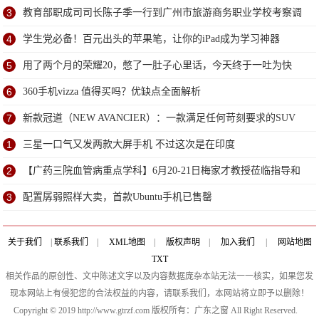
3
教育部职成司司长陈子季一行到广州市旅游商务职业学校考察调
研
4
学生党必备！百元出头的苹果笔，让你的iPad成为学习神器
5
用了两个月的荣耀20，憋了一肚子心里话，今天终于一吐为快
6
360手机vizza 值得买吗？优缺点全面解析
7
新款冠道（NEW AVANCIER）：一款满足任何苛刻要求的SUV
1
三星一口气又发两款大屏手机 不过这次是在印度
2
【广药三院血管病重点学科】6月20-21日梅家才教授莅临指导和
会诊
3
配置孱弱照样大卖，首款Ubuntu手机已售罄
关于我们
|
联系我们
|
XML地图
|
版权声明
|
加入我们
|
网站地图
TXT
相关作品的原创性、文中陈述文字以及内容数据庞杂本站无法一一核实，如果您发
现本网站上有侵犯您的合法权益的内容，请联系我们，本网站将立即予以删除！
Copyright © 2019 http://www.gtrzf.com 版权所有：广东之窗 All Right Reserved.