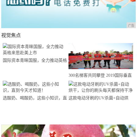
广告
视觉焦点
国际资本青睐国服，全力推动英格
来思赴美上市
300名梯客共同攀登 2019国际垂直
马拉松超级精英赛顺德海骏达中心
站欢乐开跑
选酸奶、喝酸奶，这些小知识，直
这款电动牙刷的UV杀菌+自动烘
到今天才知道！
干，让你的刷头每天都保持干净