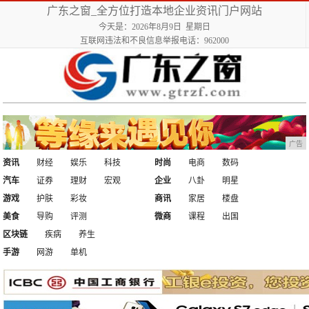
广东之窗_全方位打造本地企业资讯门户网站
今天是：2026年8月9日 星期日
互联网违法和不良信息举报电话：962000
广告
资讯
财经
娱乐
科技
时尚
电商
数码
汽车
证券
理财
宏观
企业
八卦
明星
游戏
护肤
彩妆
商讯
家居
楼盘
美食
导购
评测
微商
课程
出国
区块链
疾病
养生
手游
网游
单机