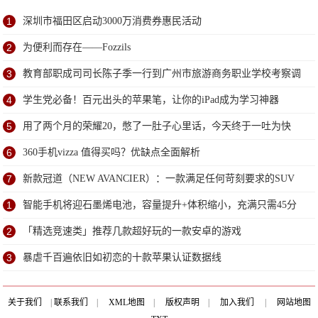
1
深圳市福田区启动3000万消费券惠民活动
2
为便利而存在——Fozzils
3
教育部职成司司长陈子季一行到广州市旅游商务职业学校考察调
研
4
学生党必备！百元出头的苹果笔，让你的iPad成为学习神器
5
用了两个月的荣耀20，憋了一肚子心里话，今天终于一吐为快
6
360手机vizza 值得买吗？优缺点全面解析
7
新款冠道（NEW AVANCIER）：一款满足任何苛刻要求的SUV
1
智能手机将迎石墨烯电池，容量提升+体积缩小，充满只需45分
钟
2
「精选竞速类」推荐几款超好玩的一款安卓的游戏
3
暴虐千百遍依旧如初恋的十款苹果认证数据线
关于我们
|
联系我们
|
XML地图
|
版权声明
|
加入我们
|
网站地图