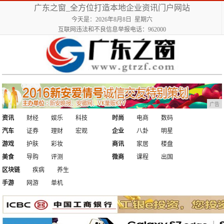
广东之窗_全方位打造本地企业资讯门户网站
今天是：2026年8月8日 星期六
互联网违法和不良信息举报电话：962000
广告
资讯
财经
娱乐
科技
时尚
电商
数码
汽车
证券
理财
宏观
企业
八卦
明星
游戏
护肤
彩妆
商讯
家居
楼盘
美食
导购
评测
微商
课程
出国
区块链
疾病
养生
手游
网游
单机