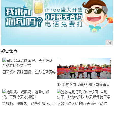
广告
视觉焦点
国际资本青睐国服，全力推动英格
来思赴美上市
300名梯客共同攀登 2019国际垂直
马拉松超级精英赛顺德海骏达中心
站欢乐开跑
选酸奶、喝酸奶，这些小知识，直
这款电动牙刷的UV杀菌+自动烘
到今天才知道！
干，让你的刷头每天都保持干净