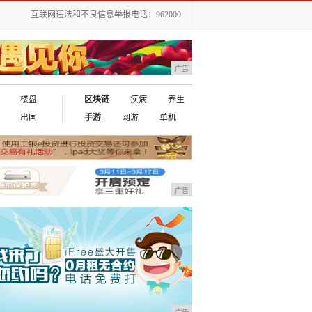
互联网违法和不良信息举报电话：962000
广告
楼盘
区块链
疾病
养生
出国
手游
网游
单机
广告