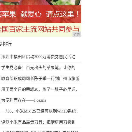
广告
度排行
深圳市福田区启动3000万消费券惠民活动
学生党必备！百元出头的苹果笔，让你的
iPad成为学习神器
教育部职成司司长陈子季一行到广州市旅游
商务职业学校考察调研
用了两个月的荣耀20，憋了一肚子心里话，
今天终于一吐为快
为便利而存在——Fozzils
一加6、小米Mix 2S已经可以刷Win10系统，
网友：安卓提不动刀了？
评测小米有品最贵刀具：把厨房用刀卖到