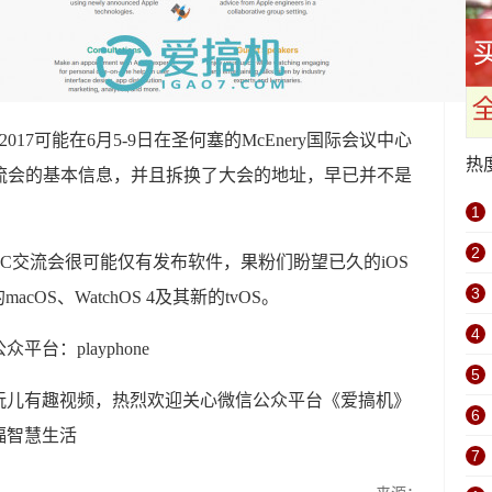
017可能在6月5-9日在圣何塞的McEnery国际会议中心
热
C交流会的基本信息，并且拆换了大会的地址，早已并不是
1
2
C交流会很可能仅有发布软件，果粉们盼望已久的iOS
3
OS、WatchOS 4及其新的tvOS。
4
台：playphone
5
玩儿有趣视频，热烈欢迎关心微信公众平台《爱搞机》
6
福智慧生活
7