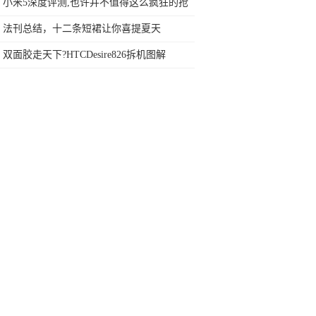
999元的秘密
小米5深度评测,也许并不值得这么疯狂的抢
购
法刊总结，十二条短裙让你喜提夏天
双面胶走天下?HTCDesire826拆机图解