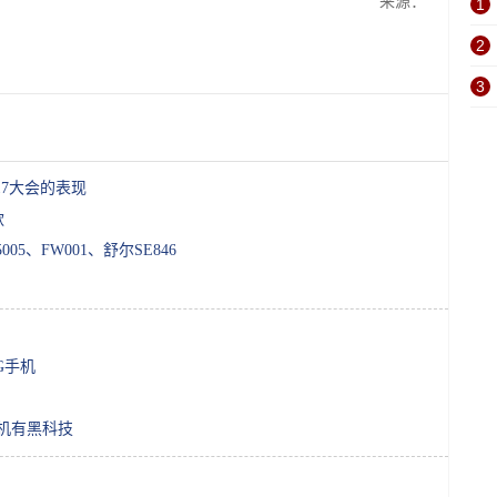
来源：
1
2
3
17大会的表现
款
5、FW001、舒尔SE846
G手机
机有黑科技