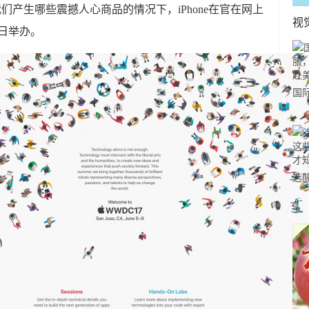
我们产生哪些震撼人心商品的情况下，iPhone在官在网上
视
9日举办。
国
力
市
选
小
道