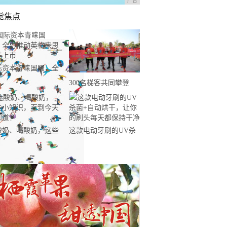
广告
觉焦点
际资本青睐国服，全
推动英格来思赴美上
300名梯客共同攀登
2019国际垂直马拉松超
级精英赛顺德海骏达中
心站欢乐开跑
酸奶、喝酸奶，这些
这款电动牙刷的UV杀
知识，直到今天才知
菌+自动烘干，让你的
！
刷头每天都保持干净