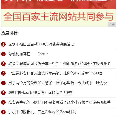
广告
热度排行
1
深圳市福田区启动3000万消费券惠民活动
2
为便利而存在——Fozzils
3
教育部职成司司长陈子季一行到广州市旅游商务职业学校考察调
研
4
学生党必备！百元出头的苹果笔，让你的iPad成为学习神器
5
用了两个月的荣耀20，憋了一肚子心里话，今天终于一吐为快
6
360手机vizza 值得买吗？优缺点全面解析
7
准备买手机的小伙伴们不要着急看了这个排行榜再决定买哪款手
机吧
1
手机中的照相机：三星Galaxy K Zoom评测