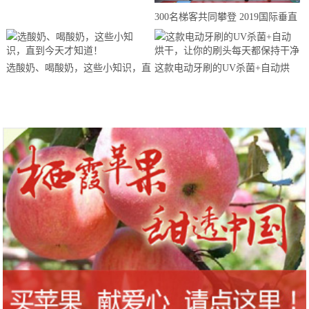
来思赴美上市
300名梯客共同攀登 2019国际垂直
马拉松超级精英赛顺德海骏达中心
站欢乐开跑
选酸奶、喝酸奶，这些小知识，直
这款电动牙刷的UV杀菌+自动烘
到今天才知道！
干，让你的刷头每天都保持干净