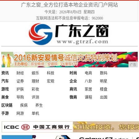
广东之窗_全方位打造本地企业资讯门户网站
今天是：2026年8月6日 星期四
互联网违法和不良信息举报电话：962000
广告
资讯
财经
娱乐
科技
时尚
电商
数码
汽车
证券
理财
宏观
企业
八卦
明星
游戏
护肤
彩妆
商讯
家居
楼盘
美食
导购
评测
微商
课程
出国
区块链
疾病
养生
手游
网游
单机