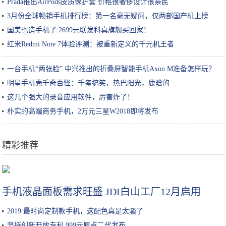
Prada推出AirPods皮质保护套 价格很奢侈设计很亲民
3月份全球畅销手机排行榜：第一名毫无疑问，仅两部国产机上榜
国美也造手机了 2699元联发科真旗舰买回家！
红米Redmi Note 7体验评测：被重新定义的千元机王者
一台手机“两张脸” 中兴推出的折叠屏智能手机Axon M准备怎样玩？
明星手机壳千奇百怪：千玺搞笑，热巴阳光，鹿晗的……
这几个强大的录音应用软件，厉害炸了！
朴实的高端商务手机，2万元三星W2018即将发布
精彩推荐
换头不如染发！“妈见打”发色太太太太美了
手机液晶面板需求旺盛 JDI白山工厂12月启用
2019 最时尚定制款手机，这配色真是太骚了
坚持创新开放专利 999元原点二代发布