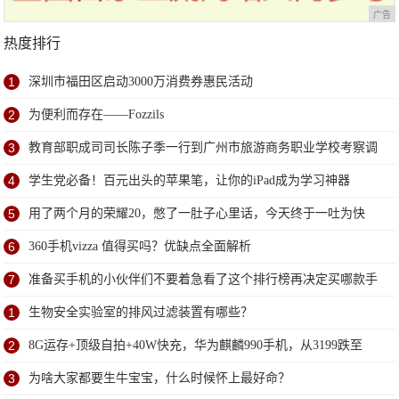
广告
热度排行
1
深圳市福田区启动3000万消费券惠民活动
2
为便利而存在——Fozzils
3
教育部职成司司长陈子季一行到广州市旅游商务职业学校考察调
研
4
学生党必备！百元出头的苹果笔，让你的iPad成为学习神器
5
用了两个月的荣耀20，憋了一肚子心里话，今天终于一吐为快
6
360手机vizza 值得买吗？优缺点全面解析
7
准备买手机的小伙伴们不要着急看了这个排行榜再决定买哪款手
机吧
1
生物安全实验室的排风过滤装置有哪些？
2
8G运存+顶级自拍+40W快充，华为麒麟990手机，从3199跌至
2149元
3
为啥大家都要生牛宝宝，什么时候怀上最好命？