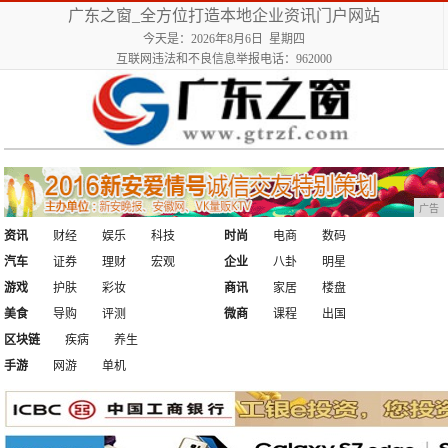
广东之窗_全方位打造本地企业资讯门户网站
今天是：2026年8月6日 星期四
互联网违法和不良信息举报电话：962000
广告
资讯
财经
娱乐
科技
时尚
电商
数码
汽车
证券
理财
宏观
企业
八卦
明星
游戏
护肤
彩妆
商讯
家居
楼盘
美食
导购
评测
微商
课程
出国
区块链
疾病
养生
手游
网游
单机