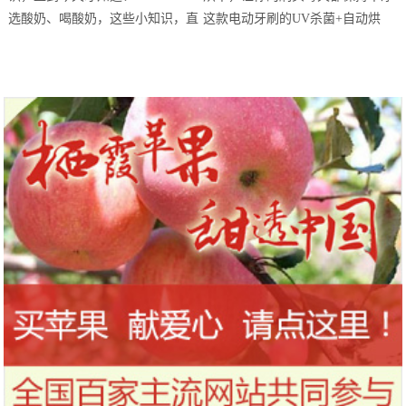
站欢乐开跑
选酸奶、喝酸奶，这些小知识，直
这款电动牙刷的UV杀菌+自动烘
到今天才知道！
干，让你的刷头每天都保持干净