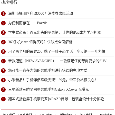
热度排行
1
深圳市福田区启动3000万消费券惠民活动
2
为便利而存在——Fozzils
3
学生党必备！百元出头的苹果笔，让你的iPad成为学习神器
4
360手机vizza 值得买吗？优缺点全面解析
5
用了两个月的荣耀20，憋了一肚子心里话，今天终于一吐为快
6
新款冠道（NEW AVANCIER）：一款满足任何苛刻要求的SUV
7
您可能一直在为您的智能手机进行错误的充电方式
1
小米新品！手机伴侣磁吸支架！59元，雷军价格很良心！
2
三星新款三防坚固型智能手机Galaxy XCover 4s曝光
3
翻盖式折叠屏手机摩托罗拉RAZR首曝：包装盒设计十分惊艳