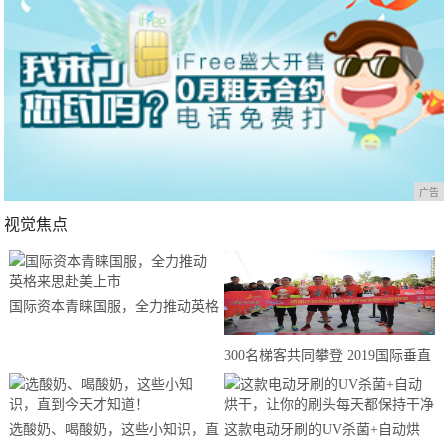
广告
视觉焦点
国际资本青睐国服，全力推动英格
来思赴美上市
300名梯客共同攀登 2019国际垂直
马拉松超级精英赛顺德海骏达中心
站欢乐开跑
选酸奶、喝酸奶，这些小知识，直
这款电动牙刷的UV杀菌+自动烘