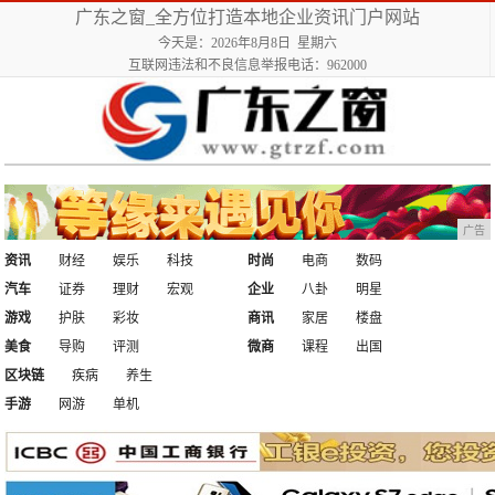
广东之窗_全方位打造本地企业资讯门户网站
今天是：2026年8月8日 星期六
互联网违法和不良信息举报电话：962000
广告
资讯
财经
娱乐
科技
时尚
电商
数码
汽车
证券
理财
宏观
企业
八卦
明星
游戏
护肤
彩妆
商讯
家居
楼盘
美食
导购
评测
微商
课程
出国
区块链
疾病
养生
手游
网游
单机