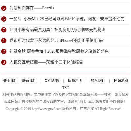
研
5
为便利而存在——Fozzils
6
一加6、小米Mix 2S已经可以刷Win10系统，网友：安卓提不动刀
了？
7
评测小米有品最贵刀具：把厨房用刀卖到999元的秘密
1
乔布斯时代留下永远的经典,iPhone4还能正常使用吗?
2
礼赞金秋 康养香海丨2020那香海金秋康养之旅缤纷盛启
3
人机交互新技能——荣耀小口哨体验报告
关于我们
|
联系我们
|
XML地图
|
版权声明
|
加入我们
|
网站地图
TXT
相关作品的原创性、文中陈述文字以及内容数据庞杂本站无法一一核实，如果您发
现本网站上有侵犯您的合法权益的内容，请联系我们，本网站将立即予以删除！
Copyright © 2019 http://www.gtrzf.com 版权所有：广东之窗 All Right Reserved.