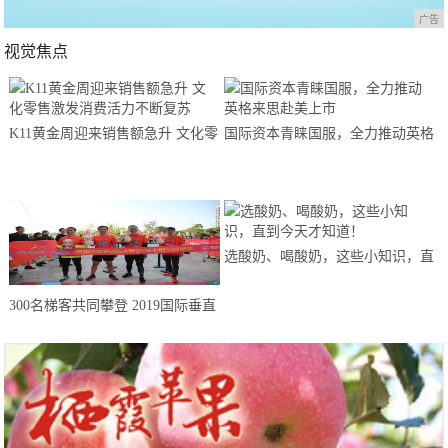
广告
视觉焦点
K11黄金周迎来销售额急升 文化零
国际资本青睐国服，全力推动英格
售激发消费活力不断复苏
来思赴美上市
选酸奶、喝酸奶，这些小知识，直
到今天才知道！
300名梯客共同攀登 2019国际垂直
马拉松超级精英赛顺德海骏达中心
站欢乐开跑