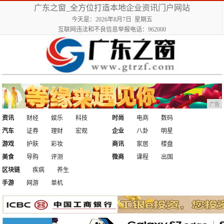
广东之窗_全方位打造本地企业资讯门户网站
今天是：2026年8月7日 星期五
互联网违法和不良信息举报电话：962000
广告
资讯
财经
娱乐
科技
时尚
电商
数码
汽车
证券
理财
宏观
企业
八卦
明星
游戏
护肤
彩妆
商讯
家居
楼盘
美食
导购
评测
微商
课程
出国
区块链
疾病
养生
手游
网游
单机