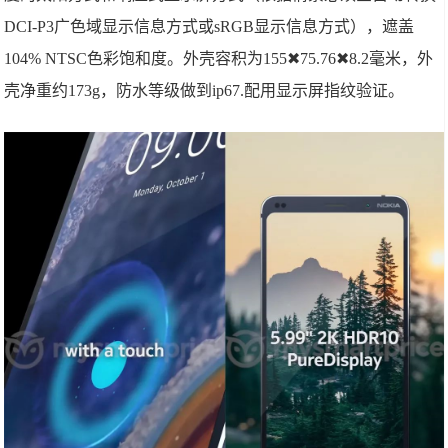
DCI-P3广色域显示信息方式或sRGB显示信息方式），遮盖
104% NTSC色彩饱和度。外壳容积为155✖75.76✖8.2毫米，外
壳净重约173g，防水等级做到ip67.配用显示屏指纹验证。