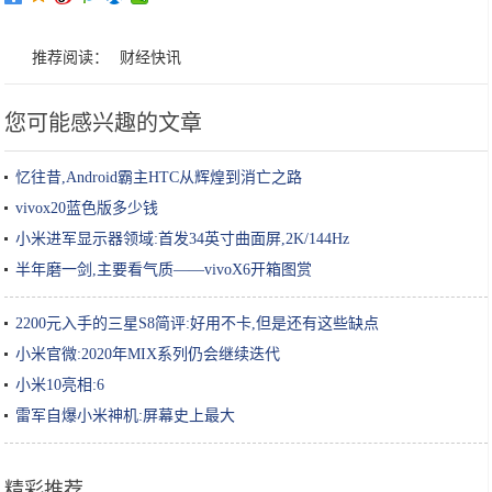
推荐阅读：
财经快讯
您可能感兴趣的文章
忆往昔,Android霸主HTC从辉煌到消亡之路
vivox20蓝色版多少钱
小米进军显示器领域:首发34英寸曲面屏,2K/144Hz
半年磨一剑,主要看气质——vivoX6开箱图赏
2200元入手的三星S8简评:好用不卡,但是还有这些缺点
小米官微:2020年MIX系列仍会继续迭代
小米10亮相:6
雷军自爆小米神机:屏幕史上最大
精彩推荐