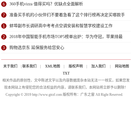
6
360手机vizza 值得买吗？优缺点全面解析
7
准备买手机的小伙伴们不要着急看了这个排行榜再决定买哪款手
机吧
1
蚌埠副市长调研高中考考点空调安装和智慧学校建设工作
2
2018年中国智能手机市场TOP5榜单出炉：华为夺冠，苹果排最
后
3
购物选京东 延保服务给您安心
关于我们
|
联系我们
|
XML地图
|
版权声明
|
加入我们
|
网站地图
TXT
相关作品的原创性、文中陈述文字以及内容数据庞杂本站无法一一核实，如果您发
现本网站上有侵犯您的合法权益的内容，请联系我们，本网站将立即予以删除！
Copyright © 2019 http://www.gtrzf.com 版权所有：广东之窗 All Right Reserved.