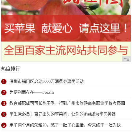
广告
热度排行
1
深圳市福田区启动3000万消费券惠民活动
2
为便利而存在——Fozzils
3
教育部职成司司长陈子季一行到广州市旅游商务职业学校考察调
研
4
学生党必备！百元出头的苹果笔，让你的iPad成为学习神器
5
用了两个月的荣耀20，憋了一肚子心里话，今天终于一吐为快