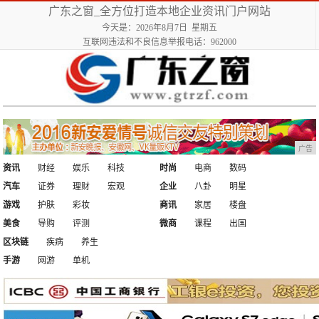
广东之窗_全方位打造本地企业资讯门户网站
今天是：2026年8月7日 星期五
互联网违法和不良信息举报电话：962000
广告
资讯
财经
娱乐
科技
时尚
电商
数码
汽车
证券
理财
宏观
企业
八卦
明星
游戏
护肤
彩妆
商讯
家居
楼盘
美食
导购
评测
微商
课程
出国
区块链
疾病
养生
手游
网游
单机