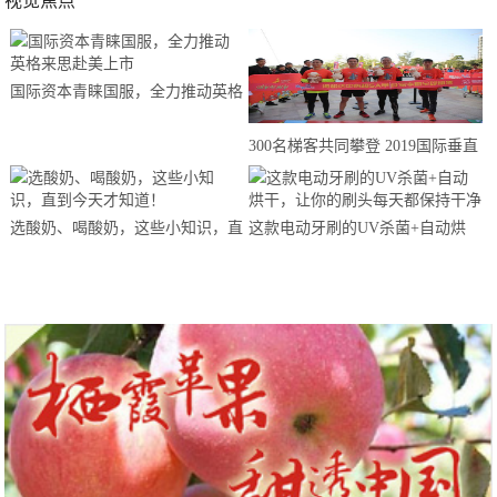
视觉焦点
国际资本青睐国服，全力推动英格
来思赴美上市
300名梯客共同攀登 2019国际垂直
马拉松超级精英赛顺德海骏达中心
站欢乐开跑
选酸奶、喝酸奶，这些小知识，直
这款电动牙刷的UV杀菌+自动烘
到今天才知道！
干，让你的刷头每天都保持干净