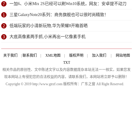
7
一加6、小米Mix 2S已经可以刷Win10系统，网友：安卓提不动刀
了？
1
三星GalaxyNote20系列：商务旗舰也可以很时尚精致！
2
低端玩家的小清新玩物,华为荣耀8开箱首晒
3
大底高像素两手抓,小米再出一亿像素手机
关于我们
|
联系我们
|
XML地图
|
版权声明
|
加入我们
|
网站地图
TXT
相关作品的原创性、文中陈述文字以及内容数据庞杂本站无法一一核实，如果您发
现本网站上有侵犯您的合法权益的内容，请联系我们，本网站将立即予以删除！
Copyright © 2019 http://www.gtrzf.com 版权所有：广东之窗 All Right Reserved.