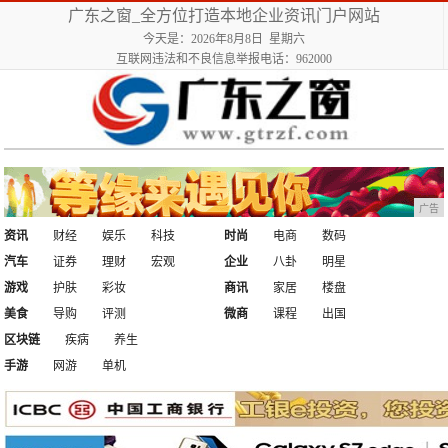
广东之窗_全方位打造本地企业资讯门户网站
今天是：2026年8月8日 星期六
互联网违法和不良信息举报电话：962000
广告
资讯
财经
娱乐
科技
时尚
电商
数码
汽车
证券
理财
宏观
企业
八卦
明星
游戏
护肤
彩妆
商讯
家居
楼盘
美食
导购
评测
微商
课程
出国
区块链
疾病
养生
手游
网游
单机