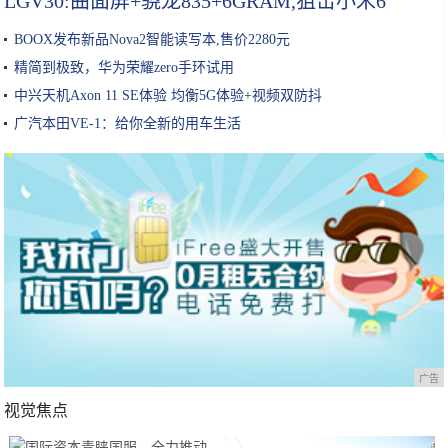
LGV30:曲面屏+骁龙835+6GRAM,狙击小米6
BOOX发布新品Nova2智能读写本,售价2280元
精简到极致，华为荣耀zero手环试用
中兴天机Axon 11 SE体验 均衡5G体验+视频双防抖
广汽本田VE-1：给你全新的用车生活
广告
视觉焦点