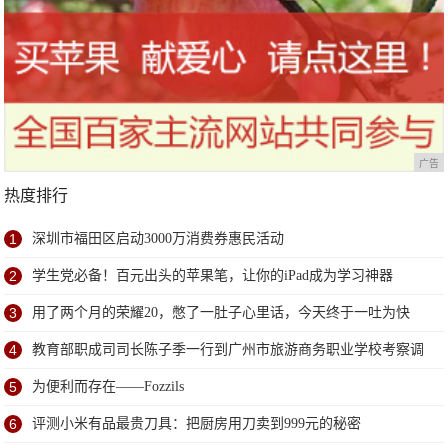
广告
热度排行
1
深圳市福田区启动3000万消费券惠民活动
2
学生党必备！百元出头的苹果笔，让你的iPad成为学习神器
3
用了两个月的荣耀20，憋了一肚子心里话，今天终于一吐为快
4
教育部职成司司长陈子季一行到广州市旅游商务职业学校考察调
研
5
为便利而存在——Fozzils
6
评测小米有品最贵刀具：把厨房用刀卖到999元的秘密