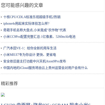
您可能感兴趣的文章
十核CPU/CDLA标准乐视超级手机2热销
iphone4s用起来实际体验怎么样?
奇葩手机名称大盘点,小米竟成“农作物”代表
小米CC9Pro配置完整汇总:1亿像素、5260mAh电池
广汽本田VE-1：给你全新的用车生活
小米MIUI7专为你设计:更快、更省电
安全依旧是主打功能中兴天机Axon9Pro发布
中国内地的iCloud服务将由云上贵州运营会对用户会有什么
精彩推荐
“成分说”| 脱离护肤品成分谈功效，都是耍流氓