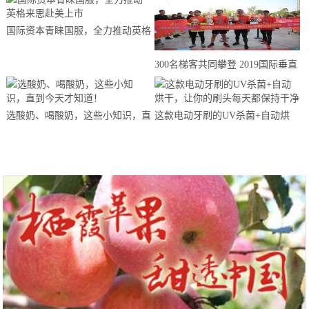
国际资本青睐国服，全力推动英格
来思赴美上市
300名梯客共同攀登 2019国际垂直
马拉松超级精英赛顺德海骏达中心
站欢乐开跑
选酸奶、喝酸奶，这些小知识，直
这款电动牙刷的UV杀菌+自动烘
到今天才知道！
干，让你的刷头每天都保持干净