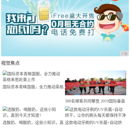
广告
视觉焦点
国际资本青睐国服，全力推动英格
来思赴美上市
300名梯客共同攀登 2019国际垂直
马拉松超级精英赛顺德海骏达中心
站欢乐开跑
选酸奶、喝酸奶，这些小知识，直
这款电动牙刷的UV杀菌+自动烘