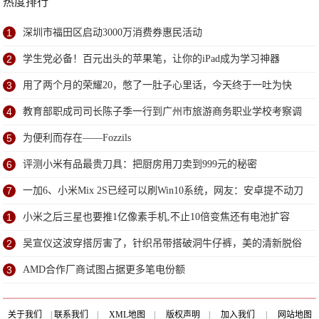
热度排行
1
深圳市福田区启动3000万消费券惠民活动
2
学生党必备！百元出头的苹果笔，让你的iPad成为学习神器
3
用了两个月的荣耀20，憋了一肚子心里话，今天终于一吐为快
4
教育部职成司司长陈子季一行到广州市旅游商务职业学校考察调
研
5
为便利而存在——Fozzils
6
评测小米有品最贵刀具：把厨房用刀卖到999元的秘密
7
一加6、小米Mix 2S已经可以刷Win10系统，网友：安卓提不动刀
了？
1
小米之后三星也要推1亿像素手机,不止10倍变焦还有电池扩容
2
吴宣仪这波穿搭厉害了，针织吊带搭破洞牛仔裤，美的清新脱俗
3
AMD合作厂商试图占据更多笔电份额
关于我们
|
联系我们
|
XML地图
|
版权声明
|
加入我们
|
网站地图