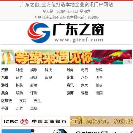
广东之窗_全方位打造本地企业资讯门户网站
今天是：2026年8月8日 星期六
互联网违法和不良信息举报电话：962000
广告
资讯
财经
娱乐
科技
时尚
电商
数码
汽车
证券
理财
宏观
企业
八卦
明星
游戏
护肤
彩妆
商讯
家居
楼盘
美食
导购
评测
微商
课程
出国
区块链
疾病
养生
手游
网游
单机