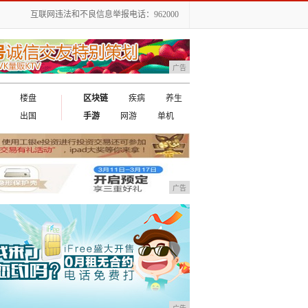
互联网违法和不良信息举报电话：962000
广告
楼盘
区块链
疾病
养生
出国
手游
网游
单机
广告