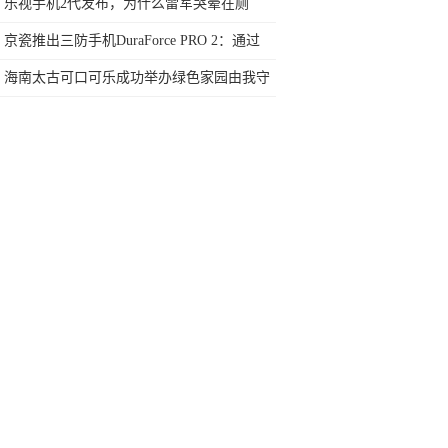
电方式
乐视手机2代发布，为什么雷军哭晕在厕
所？
京瓷推出三防手机DuraForce PRO 2：通过
810G军规认证
海南太古可口可乐成功举办绿色家园由我守
护公益活动