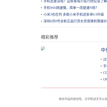
手机总是没电？这些省电小技巧你应该了解
手机Wifi网速慢，简单一改提速N倍？
小米3也在列 多款小米手机迎安卓6.0升级
深圳6月8号全新正品行货水货官换机等报价
精彩推荐
中
腾讯全球数字生态大会城市峰会走
进成都，腾讯与成都大运会达成合
过
作
手
C
O
相关作品的原创性、文中陈述文字以