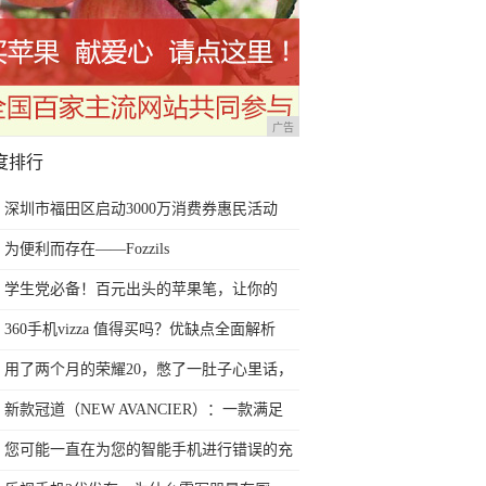
广告
度排行
深圳市福田区启动3000万消费券惠民活动
为便利而存在——Fozzils
学生党必备！百元出头的苹果笔，让你的
iPad成为学习神器
360手机vizza 值得买吗？优缺点全面解析
用了两个月的荣耀20，憋了一肚子心里话，
今天终于一吐为快
新款冠道（NEW AVANCIER）：一款满足
任何苛刻要求的SUV
您可能一直在为您的智能手机进行错误的充