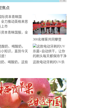
广告
觉焦点
际资本青睐国服，全
推动英格来思赴美上
300名梯客共同攀登
2019国际垂直马拉松超
级精英赛顺德海骏达中
心站欢乐开跑
酸奶、喝酸奶，这些
这款电动牙刷的UV杀
知识，直到今天才知
菌+自动烘干，让你的
！
刷头每天都保持干净