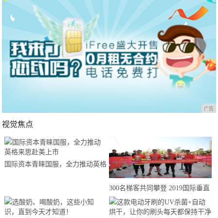
广告
视觉焦点
国际资本青睐国服，全力推动英格
来思赴美上市
300名梯客共同攀登 2019国际垂直
马拉松超级精英赛顺德海骏达中心
站欢乐开跑