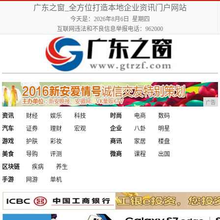
广东之窗_全方位打造本地企业资讯门户网站
今天是：2026年8月6日 星期四
互联网违法和不良信息举报电话：962000
广告
资讯
财经
娱乐
科技
时尚
电商
数码
汽车
证券
理财
宏观
企业
八卦
明星
游戏
护肤
彩妆
商讯
家居
楼盘
美食
导购
评测
微商
课程
出国
区块链
疾病
养生
手游
网游
单机