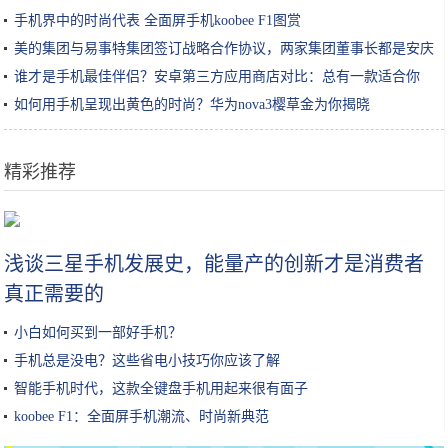
手机界中的时尚代表 全面屏手机koobee F1图赏
美的集团与易事特集团签订战略合作协议，两家集团董事长都是安庆
人
谁才是手机最佳伴侣？安卓第三方应用商店对比：总有一款适合你
如何用手机呈现出黄色的时尚？华为nova3樱草金为你揭晓
精彩推荐
女性护肤的常识干货，你做正确了几条呢？收藏丨教你做个精致女孩
浅谈三星手机发展史，能量产的创新才是消费者
真正需要的
小白如何买到一部好手机？
手机总是没电？这些省电小技巧你应该了解
智能手机时代，这款全键盘手机用起来很有面子
koobee F1：全面屏手机潮流、时尚新典范