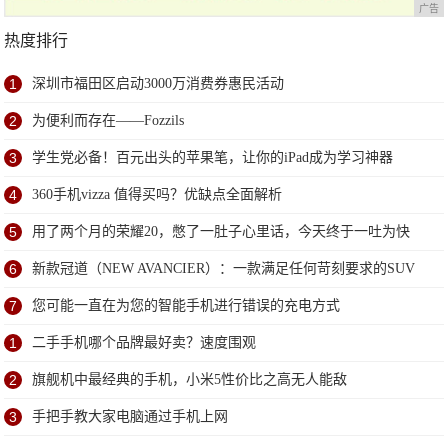
广告
热度排行
1
深圳市福田区启动3000万消费券惠民活动
2
为便利而存在——Fozzils
3
学生党必备！百元出头的苹果笔，让你的iPad成为学习神器
4
360手机vizza 值得买吗？优缺点全面解析
5
用了两个月的荣耀20，憋了一肚子心里话，今天终于一吐为快
6
新款冠道（NEW AVANCIER）：一款满足任何苛刻要求的SUV
7
您可能一直在为您的智能手机进行错误的充电方式
1
二手手机哪个品牌最好卖？速度围观
2
旗舰机中最经典的手机，小米5性价比之高无人能敌
3
手把手教大家电脑通过手机上网