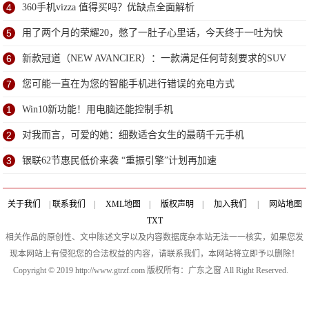
4
360手机vizza 值得买吗？优缺点全面解析
5
用了两个月的荣耀20，憋了一肚子心里话，今天终于一吐为快
6
新款冠道（NEW AVANCIER）：一款满足任何苛刻要求的SUV
7
您可能一直在为您的智能手机进行错误的充电方式
1
Win10新功能！用电脑还能控制手机
2
对我而言，可爱的她：细数适合女生的最萌千元手机
3
银联62节惠民低价来袭 “重振引擎”计划再加速
关于我们
|
联系我们
|
XML地图
|
版权声明
|
加入我们
|
网站地图
TXT
相关作品的原创性、文中陈述文字以及内容数据庞杂本站无法一一核实，如果您发
现本网站上有侵犯您的合法权益的内容，请联系我们，本网站将立即予以删除！
Copyright © 2019 http://www.gtrzf.com 版权所有：广东之窗 All Right Reserved.