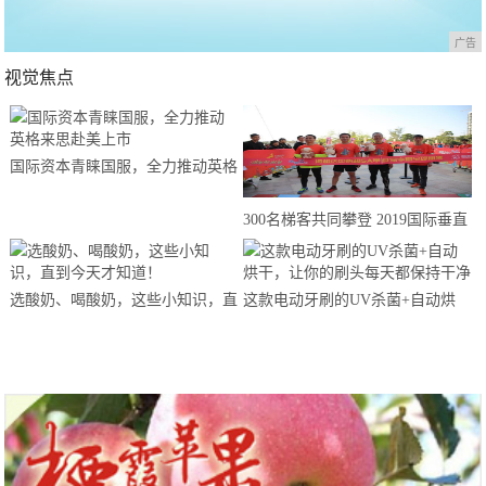
广告
视觉焦点
国际资本青睐国服，全力推动英格
来思赴美上市
300名梯客共同攀登 2019国际垂直
马拉松超级精英赛顺德海骏达中心
站欢乐开跑
选酸奶、喝酸奶，这些小知识，直
这款电动牙刷的UV杀菌+自动烘
到今天才知道！
干，让你的刷头每天都保持干净