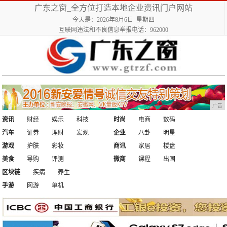
广东之窗_全方位打造本地企业资讯门户网站
今天是：2026年8月6日 星期四
互联网违法和不良信息举报电话：962000
广告
资讯
财经
娱乐
科技
时尚
电商
数码
汽车
证券
理财
宏观
企业
八卦
明星
游戏
护肤
彩妆
商讯
家居
楼盘
美食
导购
评测
微商
课程
出国
区块链
疾病
养生
手游
网游
单机