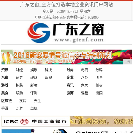
广东之窗_全方位打造本地企业资讯门户网站
今天是：2026年8月8日 星期六
互联网违法和不良信息举报电话：962000
广告
资讯
财经
娱乐
科技
时尚
电商
数码
汽车
证券
理财
宏观
企业
八卦
明星
游戏
护肤
彩妆
商讯
家居
楼盘
美食
导购
评测
微商
课程
出国
区块链
疾病
养生
手游
网游
单机