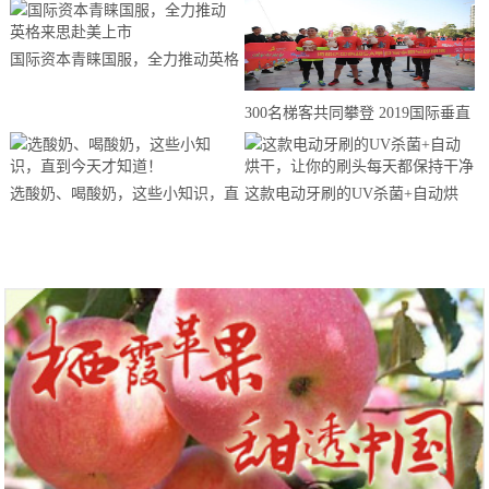
国际资本青睐国服，全力推动英格
来思赴美上市
300名梯客共同攀登 2019国际垂直
马拉松超级精英赛顺德海骏达中心
站欢乐开跑
选酸奶、喝酸奶，这些小知识，直
这款电动牙刷的UV杀菌+自动烘
到今天才知道！
干，让你的刷头每天都保持干净