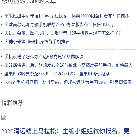
您可能感兴趣的文章
小米推出手机伴侣！10w无线快充，远离12000细菌！看完却遗憾不
已
全球首款北斗导航手机联想Z6Pro青春版发布：仅售1099元
天语、朵唯、摩托罗拉......那些昔日的手机霸主现在怎么样了？
大神小米等 玻璃机身智能手机推荐
手机没电了怎么办？这6款充电宝帮你解决
击碎断供谣言后，联想发布全球首款北斗高精度导航手机，价格感人
坚果Pro3曝光骁龙855 Plus+12G+512G！坚果R1降价继续
70%的手机都已用上北斗导航，但却被误认为美国GPS，别再懵懂不
知
精彩推荐
秋冬牛肉的超级好吃的4种神仙做法，好吃到连汤汁都不剩
2020清远线上马拉松：主编小姐姐教你报名，更