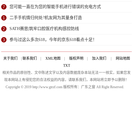
7
您可能一直在为您的智能手机进行错误的充电方式
1
二手手机情归何处?机友网为其量身打造
2
SATH赛思|筑牢口腔医疗机构感控防线
3
参与过这么多次618，今年的京东618看点十足！
关于我们
|
联系我们
|
XML地图
|
版权声明
|
加入我们
|
网站地图
TXT
相关作品的原创性、文中陈述文字以及内容数据庞杂本站无法一一核实，如果您发
现本网站上有侵犯您的合法权益的内容，请联系我们，本网站将立即予以删除！
Copyright © 2019 http://www.gtrzf.com 版权所有：广东之窗 All Right Reserved.