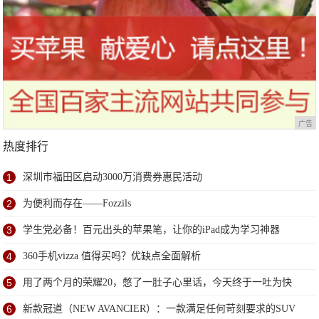
广告
热度排行
1
深圳市福田区启动3000万消费券惠民活动
2
为便利而存在——Fozzils
3
学生党必备！百元出头的苹果笔，让你的iPad成为学习神器
4
360手机vizza 值得买吗？优缺点全面解析
5
用了两个月的荣耀20，憋了一肚子心里话，今天终于一吐为快
6
新款冠道（NEW AVANCIER）：一款满足任何苛刻要求的SUV