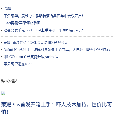
iOS8
不负韶华，展雄心 - 雅斯特酒店集团年中会议开启！
iOS9再见:苹果停止验证
双摄只卖千元 cool1 dual上手评测：华为P9要小心了
荣耀8首次降价,4G+32G直降100,只限今天
Redmi Note8测评：玻璃机身颜值手感兼具，大电池+18W快充很良心
印LGOptimusG已支持升级Android4
苹果高管透露iOS8
精彩推荐
2019圣诞限定上线！早种草早下手你就是人生赢家
荣耀Play首发开箱上手：吓人技术加持，性价比可
怕！