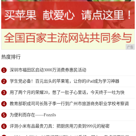
广告
热度排行
1
深圳市福田区启动3000万消费券惠民活动
2
学生党必备！百元出头的苹果笔，让你的iPad成为学习神器
3
用了两个月的荣耀20，憋了一肚子心里话，今天终于一吐为快
4
教育部职成司司长陈子季一行到广州市旅游商务职业学校考察调
研
5
为便利而存在——Fozzils
6
评测小米有品最贵刀具：把厨房用刀卖到999元的秘密