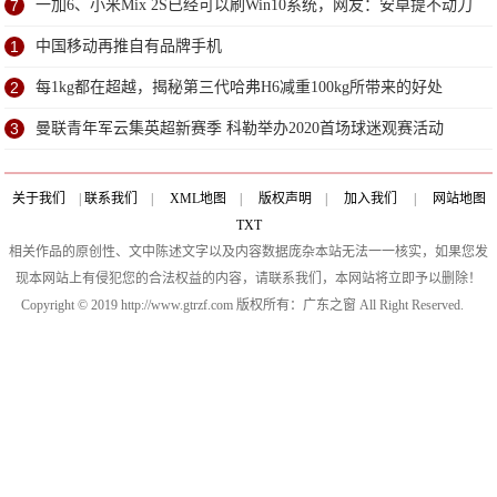
7
一加6、小米Mix 2S已经可以刷Win10系统，网友：安卓提不动刀
了？
1
中国移动再推自有品牌手机
2
每1kg都在超越，揭秘第三代哈弗H6减重100kg所带来的好处
3
曼联青年军云集英超新赛季 科勒举办2020首场球迷观赛活动
关于我们
|
联系我们
|
XML地图
|
版权声明
|
加入我们
|
网站地图
TXT
相关作品的原创性、文中陈述文字以及内容数据庞杂本站无法一一核实，如果您发
现本网站上有侵犯您的合法权益的内容，请联系我们，本网站将立即予以删除！
Copyright © 2019 http://www.gtrzf.com 版权所有：广东之窗 All Right Reserved.