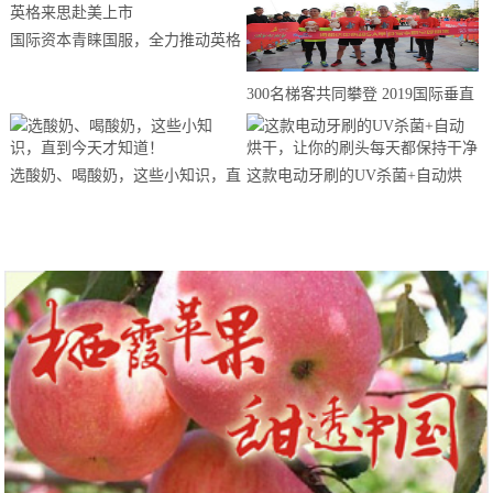
国际资本青睐国服，全力推动英格
来思赴美上市
300名梯客共同攀登 2019国际垂直
马拉松超级精英赛顺德海骏达中心
站欢乐开跑
选酸奶、喝酸奶，这些小知识，直
这款电动牙刷的UV杀菌+自动烘
到今天才知道！
干，让你的刷头每天都保持干净