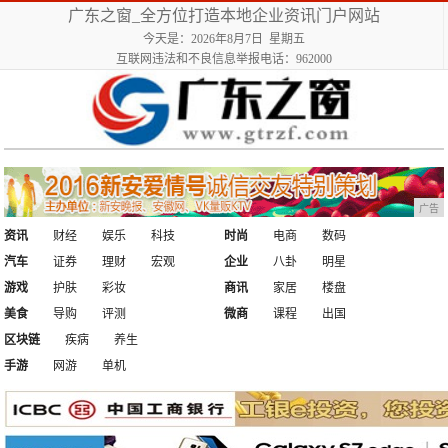
广东之窗_全方位打造本地企业资讯门户网站
今天是：2026年8月7日 星期五
互联网违法和不良信息举报电话：962000
广告
资讯
财经
娱乐
科技
时尚
电商
数码
汽车
证券
理财
宏观
企业
八卦
明星
游戏
护肤
彩妆
商讯
家居
楼盘
美食
导购
评测
微商
课程
出国
区块链
疾病
养生
手游
网游
单机